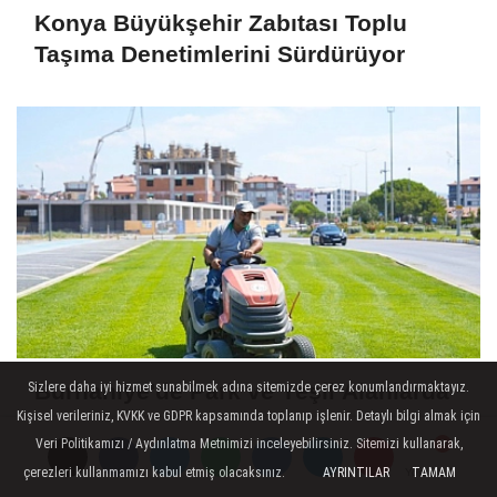
Konya Büyükşehir Zabıtası Toplu
Taşıma Denetimlerini Sürdürüyor
Burhaniye'de Park ve Yeşil Alanlarda
Sizlere daha iyi hizmet sunabilmek adına sitemizde çerez konumlandırmaktayız.
Kişisel verileriniz, KVKK ve GDPR kapsamında toplanıp işlenir. Detaylı bilgi almak için
Kapsamlı Bakım Çalışmaları Sürüyor
Veri Politikamızı / Aydınlatma Metnimizi inceleyebilirsiniz. Sitemizi kullanarak,
çerezleri kullanmamızı kabul etmiş olacaksınız.
AYRINTILAR
TAMAM
Yorumlar
Yorumlar