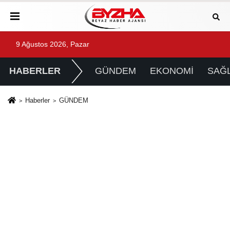
9 Ağustos 2026, Pazar
HABERLER
GÜNDEM
EKONOMİ
SAĞL
Haberler
GÜNDEM