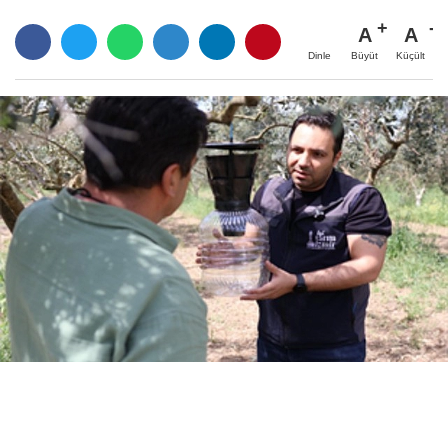
A
A
Büyüt
Küçült
Dinle