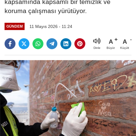
kapsamında kapsamlı bir temizlik ve
koruma çalışması yürütüyor.
11 Mayıs 2026 - 11:24
GÜNDEM
A
A
Büyüt
Küçült
Dinle