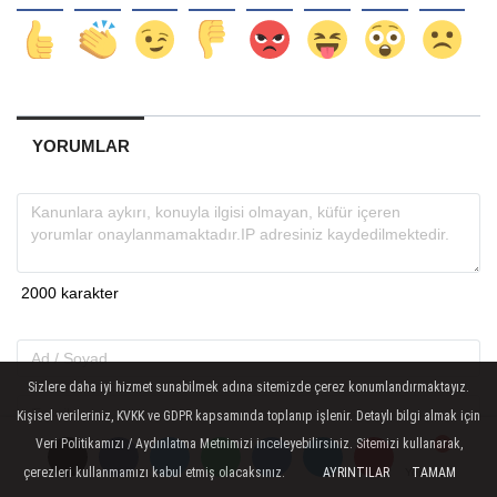
YORUMLAR
Sizlere daha iyi hizmet sunabilmek adına sitemizde çerez konumlandırmaktayız.
Kişisel verileriniz, KVKK ve GDPR kapsamında toplanıp işlenir. Detaylı bilgi almak için
Veri Politikamızı / Aydınlatma Metnimizi inceleyebilirsiniz. Sitemizi kullanarak,
Gönder
çerezleri kullanmamızı kabul etmiş olacaksınız.
AYRINTILAR
TAMAM
Yorumlar
Yorumlar