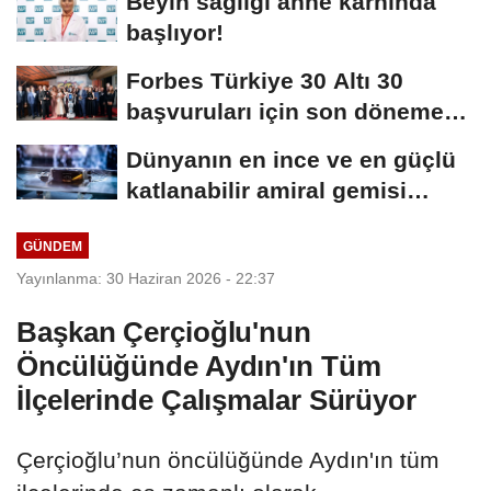
Beyin sağlığı anne karnında
başlıyor!
Forbes Türkiye 30 Altı 30
başvuruları için son dönemece
girildi!
Dünyanın en ince ve en güçlü
katlanabilir amiral gemisi
HONOR Magic...
GÜNDEM
Yayınlanma: 30 Haziran 2026 - 22:37
Başkan Çerçioğlu'nun
Öncülüğünde Aydın'ın Tüm
İlçelerinde Çalışmalar Sürüyor
Çerçioğlu’nun öncülüğünde Aydın'ın tüm