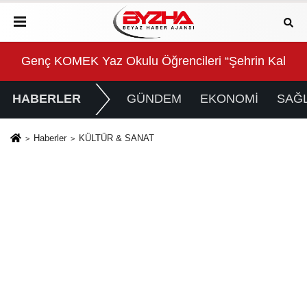
Kalbinde Yolculuk” Yaptı
Beyin sağlığı anne karnında başlıyor!
For
HABERLER
GÜNDEM
EKONOMİ
SAĞL
Haberler
KÜLTÜR & SANAT