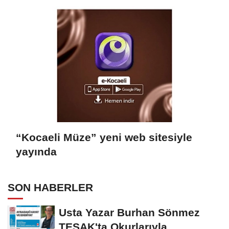
Merak Uyandıran İlk Tanıtımı
Yayımlandı
“Kocaeli Müze” yeni web sitesiyle
yayında
SON HABERLER
Usta Yazar Burhan Sönmez
TESAK'ta Okurlarıyla