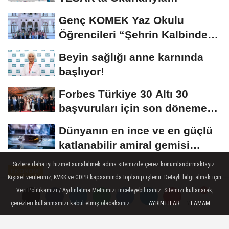
Buluşuyor
Genç KOMEK Yaz Okulu
Öğrencileri “Şehrin Kalbinde
Yolculuk” Yaptı
Beyin sağlığı anne karnında
başlıyor!
Forbes Türkiye 30 Altı 30
başvuruları için son dönemece
girildi!
Dünyanın en ince ve en güçlü
katlanabilir amiral gemisi
HONOR Magic...
Sizlere daha iyi hizmet sunabilmek adına sitemizde çerez konumlandırmaktayız.
EKONOMİ
Kişisel verileriniz, KVKK ve GDPR kapsamında toplanıp işlenir. Detaylı bilgi almak için
Yayınlanma: 22 Nisan 2026 - 12:08
Veri Politikamızı / Aydınlatma Metnimizi inceleyebilirsiniz. Sitemizi kullanarak,
çerezleri kullanmamızı kabul etmiş olacaksınız.
AYRINTILAR
TAMAM
Yorumlar
Yorumlar
Tüketici Güven Endeksi, Nisan
2026