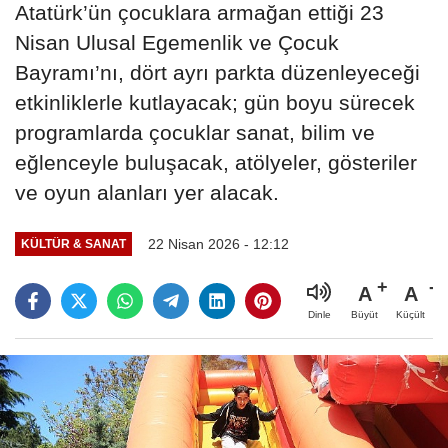
Atatürk’ün çocuklara armağan ettiği 23
Nisan Ulusal Egemenlik ve Çocuk
Bayramı’nı, dört ayrı parkta düzenleyeceği
etkinliklerle kutlayacak; gün boyu sürecek
programlarda çocuklar sanat, bilim ve
eğlenceyle buluşacak, atölyeler, gösteriler
ve oyun alanları yer alacak.
22 Nisan 2026 - 12:12
KÜLTÜR & SANAT
A
A
Büyüt
Küçült
Dinle