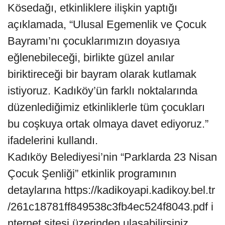
Kösedağı, etkinliklere ilişkin yaptığı
açıklamada, “Ulusal Egemenlik ve Çocuk
Bayramı’nı çocuklarımızın doyasıya
eğlenebileceği, birlikte güzel anılar
biriktireceği bir bayram olarak kutlamak
istiyoruz. Kadıköy’ün farklı noktalarında
düzenlediğimiz etkinliklerle tüm çocukları
bu coşkuya ortak olmaya davet ediyoruz.”
ifadelerini kullandı.
Kadıköy Belediyesi’nin “Parklarda 23 Nisan
Çocuk Şenliği” etkinlik programının
detaylarına https://kadikoyapi.kadikoy.bel.tr
/261c18781ff849538c3fb4ec524f8043.pdf i
nternet sitesi üzerinden ulaşabilirsiniz.