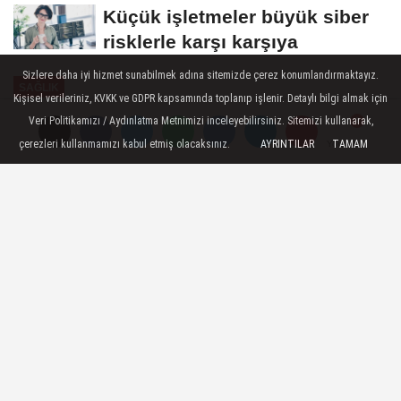
Küçük işletmeler büyük siber
risklerle karşı karşıya
Sizlere daha iyi hizmet sunabilmek adına sitemizde çerez konumlandırmaktayız.
SAĞLIK
Kişisel verileriniz, KVKK ve GDPR kapsamında toplanıp işlenir. Detaylı bilgi almak için
Yayınlanma: 10 Haziran 2026 - 13:44
Veri Politikamızı / Aydınlatma Metnimizi inceleyebilirsiniz. Sitemizi kullanarak,
çerezleri kullanmamızı kabul etmiş olacaksınız.
AYRINTILAR
TAMAM
Yorumlar
Yorumlar
Psikolojik dayanıklılık için aile
desteği önemli!
Üsküdar Üniversitesi Sağlık Bilimleri
Fakültesi Çocuk Gelişimi Bölümü’nden Dr.
Öğr. Üyesi Demet Gülaldı, 13 Haziran 2026
Cumartesi günü gerçekleştirilecek Liselere
Geçiş Sistemi (LGS) öncesinde öğrenci ve
velilere önemli uyarı ve önerilerde bulundu.