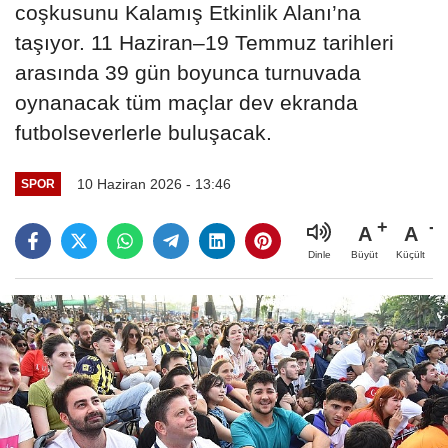
coşkusunu Kalamış Etkinlik Alanı’na
taşıyor. 11 Haziran–19 Temmuz tarihleri
arasında 39 gün boyunca turnuvada
oynanacak tüm maçlar dev ekranda
futbolseverlerle buluşacak.
10 Haziran 2026 - 13:46
SPOR
A
A
Büyüt
Küçült
Dinle