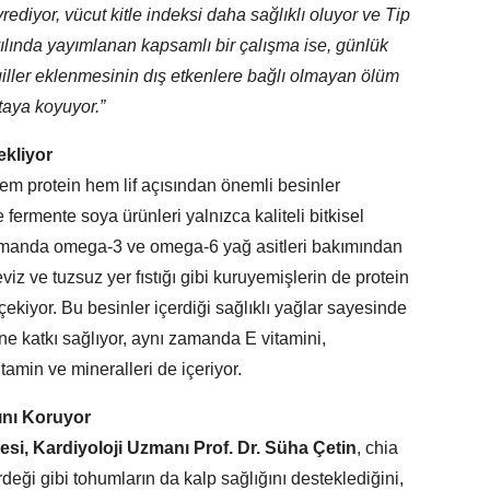
ediyor, vücut kitle indeksi daha sağlıklı oluyor ve Tip
 yılında yayımlanan kapsamlı bir çalışma ise, günlük
ller eklenmesinin dış etkenlere bağlı olmayan ölüm
rtaya koyuyor.”
ekliyor
em protein hem lif açısından önemli besinler
 fermente soya ürünleri yalnızca kaliteli bitkisel
zamanda omega-3 ve omega-6 yağ asitleri bakımından
iz ve tuzsuz yer fıstığı gibi kuruyemişlerin de protein
çekiyor. Bu besinler içerdiği sağlıklı yağlar sayesinde
ne katkı sağlıyor, aynı zamanda E vitamini,
min ve mineralleri de içeriyor.
ını Koruyor
si, Kardiyoloji Uzmanı Prof. Dr. Süha Çetin
, chia
eği gibi tohumların da kalp sağlığını desteklediğini,