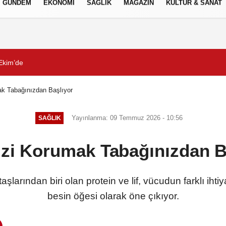
GÜNDEM
EKONOMİ
SAĞLIK
MAGAZİN
KÜLTÜR & SANAT
Gizlilik İlkeleri
tladı
Ekim’de
Çeşme, ismini aldığı tar
ak Tabağınızdan Başlıyor
Yayınlanma: 09 Temmuz 2026 - 10:56
SAĞLIK
izi Korumak Tabağınızdan B
şlarından biri olan protein ve lif, vücudun farklı ihtiy
besin öğesi olarak öne çıkıyor.