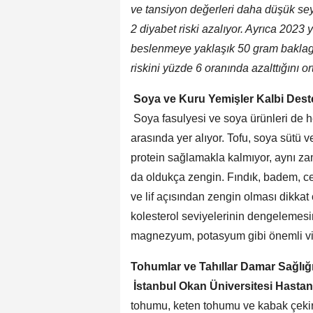
ve tansiyon değerleri daha düşük seyr
2 diyabet riski azalıyor. Ayrıca 2023
beslenmeye yaklaşık 50 gram baklagi
riskini yüzde 6 oranında azalttığını o
Soya ve Kuru Yemişler Kalbi Dest
Soya fasulyesi ve soya ürünleri de h
arasında yer alıyor. Tofu, soya sütü ve
protein sağlamakla kalmıyor, aynı 
da oldukça zengin. Fındık, badem, cev
ve lif açısından zengin olması dikkat 
kolesterol seviyelerinin dengelemesi
magnezyum, potasyum gibi önemli vita
Tohumlar ve Tahıllar Damar Sağlığ
İstanbul Okan Üniversitesi Hastane
tohumu, keten tohumu ve kabak çekird