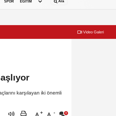
Ara
SPOR
EĞİTİM
Video Galeri
ihi çeşmelerine kavuşuyor
Başkan Şadi Öz
aşlıyor
açlarını karşılayan iki önemli
A
A