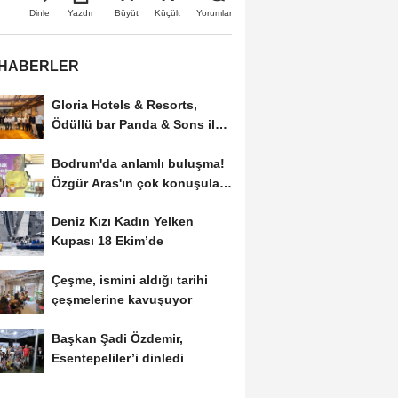
Büyüt
Küçült
Dinle
Yazdır
Yorumlar
 HABERLER
Gloria Hotels & Resorts,
Ödüllü bar Panda & Sons ile
unutulmaz bir...
Bodrum'da anlamlı buluşma!
Özgür Aras'ın çok konuşulan
kitabı...
Deniz Kızı Kadın Yelken
Kupası 18 Ekim’de
Çeşme, ismini aldığı tarihi
çeşmelerine kavuşuyor
Başkan Şadi Özdemir,
Esentepeliler’i dinledi