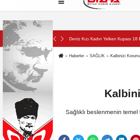
Hakkımızda
Künye
Çerez Politikası
SON DAKİKA:
onuşulan kitabı yeni baskısını Titanic Luxury Collection Bodrum'da ku
Deniz Kızı Kadın Yelken Kupası 18 
Haberler
SAĞLIK
Kalbinizi Korum
Kalbin
Sağlıklı beslenmenin temel ta