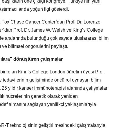
bi başlıkların öne çıktığı kongreye, Türkiye’nin yanı
aştırmacılar da yoğun ilgi gösterdi.
 Fox Chase Cancer Center’dan Prof. Dr. Lorenzo
r’dan Prof. Dr. James W. Welsh ve King’s College
e aralarında bulunduğu çok sayıda uluslararası bilim
 ve bilimsel öngörülerini paylaştı.
şçılara” dönüştüren çalışmalar
biri olan King’s College London öğretim üyesi Prof.
tedavilerinin gelişiminde öncü rol oynayan bilim
ık 25 yıldır kanser immünoterapisi alanında çalışmalar
lık hücrelerinin genetik olarak yeniden
def almasını sağlayan yenilikçi yaklaşımlarıyla
R-T teknolojisinin geliştirilmesindeki çalışmalarıyla