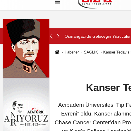
Hakkımızda
Künye
Çerez Politikası
SON DAKİKA:
ını Aldı
Konya Büyükşehir Zabıtası Toplu Ta
Haberler
SAĞLIK
Kanser Tedavisin
Kanser Te
Acıbadem Üniversitesi Tıp Fak
Evreni” oldu. Kanser alanın
Chase Cancer Center’dan Prof