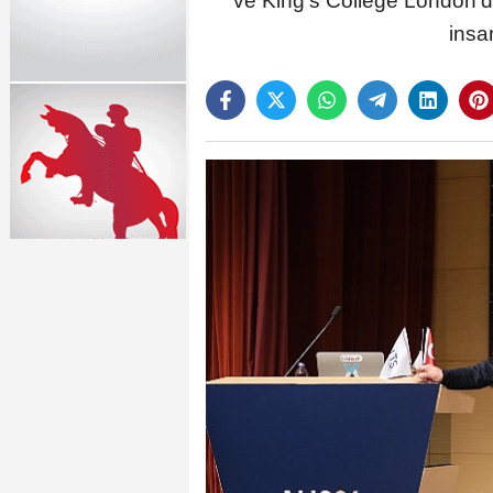
ve King’s College London’da
insa