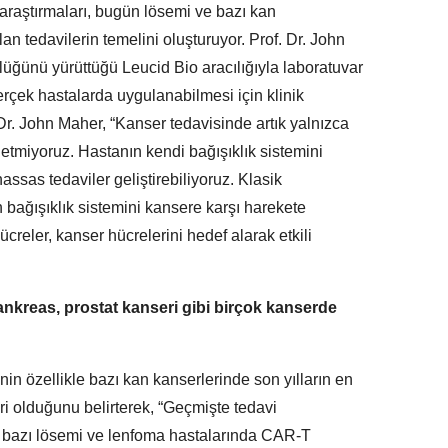
 araştırmaları, bugün lösemi ve bazı kan
an tedavilerin temelini oluşturuyor. Prof. Dr. John
lüğünü yürüttüğü Leucid Bio aracılığıyla laboratuvar
gerçek hastalarda uygulanabilmesi için klinik
Dr. John Maher, “Kanser tedavisinde artık yalnızca
tmiyoruz. Hastanın kendi bağışıklık sistemini
ssas tedaviler geliştirebiliyoruz. Klasik
 bağışıklık sistemini kansere karşı harekete
reler, kanser hücrelerini hedef alarak etkili
nkreas, prostat kanseri gibi birçok kanserde
nılacak
in özellikle bazı kan kanserlerinde son yılların en
iri olduğunu belirterek, “Geçmişte tedavi
u bazı lösemi ve lenfoma hastalarında CAR-T