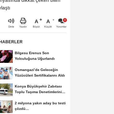
ünyasında dikkat çeken bilim
laştı
A
A
Büyüt
Küçült
Dinle
Yazdır
Yorumlar
 HABERLER
Bilgesu Erenus Son
Yolculuğuna Uğurlandı
Osmangazi’de Geleceğin
Yüzücüleri Sertifikalarını Aldı
Konya Büyükşehir Zabıtası
Toplu Taşıma Denetimlerini
Sürdürüyor
2 milyona yakın aday bu testi
çözdü…