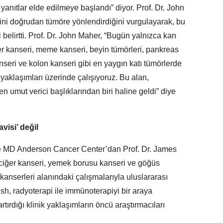
yanıtlar elde edilmeye başlandı” diyor. Prof. Dr. John
ini doğrudan tümöre yönlendirdiğini vurgulayarak, bu
i belirtti. Prof. Dr. John Maher, “Bugün yalnızca kan
er kanseri, meme kanseri, beyin tümörleri, pankreas
anseri ve kolon kanseri gibi en yaygın katı tümörlerde
 yaklaşımları üzerinde çalışıyoruz. Bu alan,
 en umut verici başlıklarından biri haline geldi” diye
visi’ değil
se MD Anderson Cancer Center’dan Prof. Dr. James
kciğer kanseri, yemek borusu kanseri ve göğüs
kanserleri
alanındaki çalışmalarıyla uluslararası
h, radyoterapi ile immünoterapiyi bir araya
artırdığı klinik yaklaşımların öncü araştırmacıları