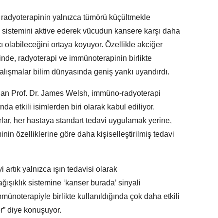
, radyoterapinin yalnızca tümörü küçültmekle
k sistemini aktive ederek vücudun kansere karşı daha
ı olabileceğini ortaya koyuyor. Özellikle akciğer
rinde, radyoterapi ve immünoterapinin birlikte
çalışmalar bilim dünyasında geniş yankı uyandırdı.
 olan Prof. Dr. James Welsh, immüno-radyoterapi
a etkili isimlerden biri olarak kabul ediliyor.
lar, her hastaya standart tedavi uygulamak yerine,
nin özelliklerine göre daha kişiselleştirilmiş tedavi
 artık yalnızca ışın tedavisi olarak
şıklık sistemine ‘kanser burada’ sinyali
münoterapiyle birlikte kullanıldığında çok daha etkili
or” diye konuşuyor.