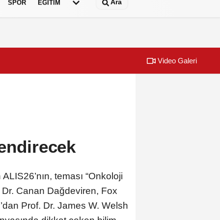
Ara
SPOR
EĞİTİM
Video Galeri
 testi çözdü…
Urla Belediyes
lendirecek
n ALIS26’nın, teması “Onkoloji
ç. Dr. Canan Dağdeviren, Fox
’dan Prof. Dr. James W. Welsh