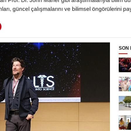
n Prof. Dr. John Maher gibi araştırmalarıyla bilim d
nları, güncel çalışmalarını ve bilimsel öngörülerini pay
SON