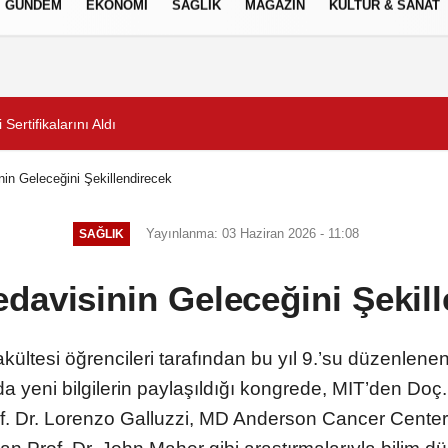
GÜNDEM
EKONOMİ
SAĞLIK
MAGAZİN
KÜLTÜR & SANAT
Gizlilik İlkeleri
şıma Denetimlerini Sürdürüyor
2 milyona yakın aday bu
in Geleceğini Şekillendirecek
Yayınlanma: 03 Haziran 2026 - 11:08
SAĞLIK
davisinin Geleceğini Şekil
ültesi öğrencileri tarafından bu yıl 9.’su düzenlene
da yeni bilgilerin paylaşıldığı kongrede, MIT’den Do
. Dr. Lorenzo Galluzzi, MD Anderson Cancer Center