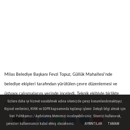
Milas Belediye Başkanı Fevzi Topuz, Güllük Mahallesi’nde
belediye ekipleri tarafından yürütülen çevre düzenlemesi ve
üstyapı çalışmalarını yerinde inceledi. Teknik ekibiyle birlikte
Sizlere daha iyi hizmet sunabilmek adına sitemizde çerez konumlandırmaktayız.
sahada denetimlerde bulunan Başkan Topuz, yürütülen
Kişisel verileriniz, KVKK ve GDPR kapsamında toplanıp işlenir. Detaylı bilgi almak için
projelerin son durumu hakkında bilgi alırken, bölge esnafı ve
Veri Politikamızı / Aydınlatma Metnimizi inceleyebilirsiniz. Sitemizi kullanarak,
vatandaşlarla da bir araya gelerek taleplerini dinledi.
çerezleri kullanmamızı kabul etmiş olacaksınız.
AYRINTILAR
TAMAM
Yorumlar
Yorumlar