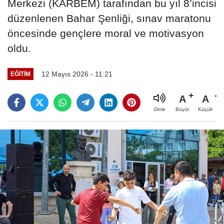
Merkezi (KARBEM) tarafından bu yıl 8’incisi
düzenlenen Bahar Şenliği, sınav maratonu
öncesinde gençlere moral ve motivasyon
oldu.
12 Mayıs 2026 - 11:21
EĞİTİM
A
A
Büyüt
Küçült
Dinle