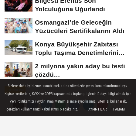
Bilgesu Erenus Son
Yolculuğuna Uğurlandı
Osmangazi’de Geleceğin
Yüzücüleri Sertifikalarını Aldı
Konya Büyükşehir Zabıtası
Toplu Taşıma Denetimlerini
Sürdürüyor
2 milyona yakın aday bu testi
çözdü…
Sizlere daha iyi hizmet sunabilmek adına sitemizde çerez konumlandırmaktayız.
EKONOMİ
Kişisel verileriniz, KVKK ve GDPR kapsamında toplanıp işlenir. Detaylı bilgi almak için
Yayınlanma: 12 Mayıs 2026 - 11:20
Veri Politikamızı / Aydınlatma Metnimizi inceleyebilirsiniz. Sitemizi kullanarak,
çerezleri kullanmamızı kabul etmiş olacaksınız.
AYRINTILAR
TAMAM
Yorumlar
Yorumlar
Empa Elektronik SAHA Expo'ya
yeni markası TIREMO® ile damga
vurdu