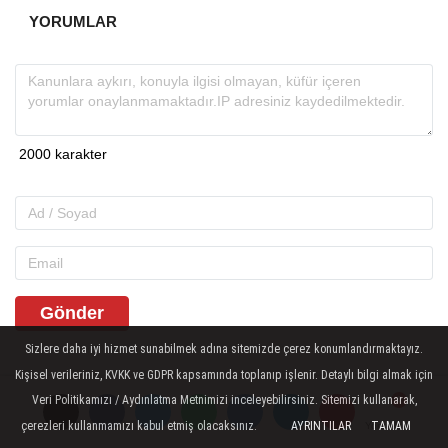
YORUMLAR
Gönder
Sizlere daha iyi hizmet sunabilmek adına sitemizde çerez konumlandırmaktayız.
Kişisel verileriniz, KVKK ve GDPR kapsamında toplanıp işlenir. Detaylı bilgi almak için
İLGINIZI ÇEKEBILIR
Veri Politikamızı / Aydınlatma Metnimizi inceleyebilirsiniz. Sitemizi kullanarak,
çerezleri kullanmamızı kabul etmiş olacaksınız.
AYRINTILAR
TAMAM
Yorumlar
Yorumlar