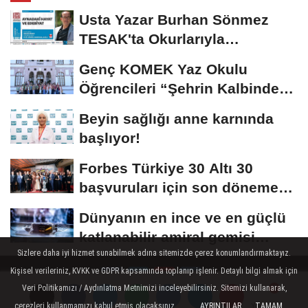
Usta Yazar Burhan Sönmez
TESAK'ta Okurlarıyla
Buluşuyor
Genç KOMEK Yaz Okulu
Öğrencileri “Şehrin Kalbinde
Yolculuk” Yaptı
Beyin sağlığı anne karnında
başlıyor!
Forbes Türkiye 30 Altı 30
başvuruları için son dönemece
girildi!
Dünyanın en ince ve en güçlü
katlanabilir amiral gemisi
Sizlere daha iyi hizmet sunabilmek adına sitemizde çerez konumlandırmaktayız.
HONOR Magic...
Kişisel verileriniz, KVKK ve GDPR kapsamında toplanıp işlenir. Detaylı bilgi almak için
Veri Politikamızı / Aydınlatma Metnimizi inceleyebilirsiniz. Sitemizi kullanarak,
çerezleri kullanmamızı kabul etmiş olacaksınız.
AYRINTILAR
TAMAM
Yorumlar
Yorumlar
Hakkımızda
Künye
Çerez Politikası
Gizlilik İlkeleri