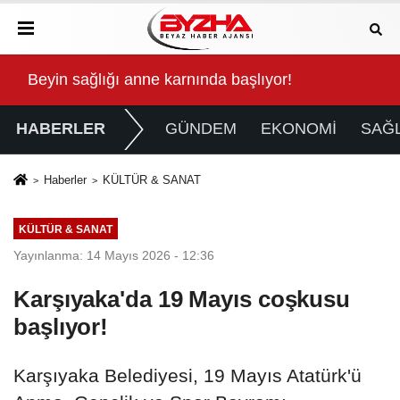
Kalbinde Yolculuk” Yaptı
Beyin sağlığı anne karnında başlıyor!
For
HABERLER
GÜNDEM
EKONOMİ
SAĞL
Haberler
KÜLTÜR & SANAT
KÜLTÜR & SANAT
Yayınlanma: 14 Mayıs 2026 - 12:36
Karşıyaka'da 19 Mayıs coşkusu
başlıyor!
Karşıyaka Belediyesi, 19 Mayıs Atatürk'ü