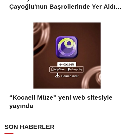
Çayoğlu'nun Başrollerinde Yer Aldığı
"Öngörü" Filminin Teaser Afişleri ve
Merak Uyandıran İlk Tanıtımı
Yayımlandı
“Kocaeli Müze” yeni web sitesiyle
yayında
SON HABERLER