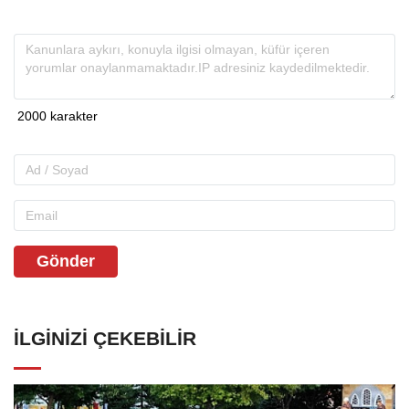
Gönder
İLGINIZI ÇEKEBILIR