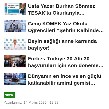
Usta Yazar Burhan Sönmez
TESAK'ta Okurlarıyla
Buluşuyor
Genç KOMEK Yaz Okulu
Öğrencileri “Şehrin Kalbinde
Yolculuk” Yaptı
Beyin sağlığı anne karnında
başlıyor!
Forbes Türkiye 30 Altı 30
başvuruları için son dönemece
girildi!
Dünyanın en ince ve en güçlü
katlanabilir amiral gemisi
HONOR Magic...
SPOR
Yayınlanma: 14 Mayıs 2026 - 12:33