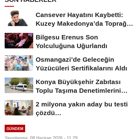
Cansever Hayatını Kaybetti:
Kuzey Makedonya’da Toprağa
Verilecek
Bilgesu Erenus Son
Yolculuğuna Uğurlandı
Osmangazi’de Geleceğin
Yüzücüleri Sertifikalarını Aldı
Konya Büyükşehir Zabıtası
Toplu Taşıma Denetimlerini
Sürdürüyor
2 milyona yakın aday bu testi
çözdü…
GÜNDEM
Yayınlanma: 08 Haziran 2026 - 11:29