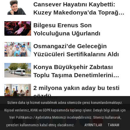
Cansever Hayatını Kaybetti:
Kuzey Makedonya’da Toprağa
Verilecek
Bilgesu Erenus Son
Yolculuğuna Uğurlandı
Osmangazi’de Geleceğin
Yüzücüleri Sertifikalarını Aldı
Konya Büyükşehir Zabıtası
Toplu Taşıma Denetimlerini
Sürdürüyor
2 milyona yakın aday bu testi
çözdü…
Sizlere daha iyi hizmet sunabilmek adına sitemizde çerez konumlandırmaktayız.
Kişisel verileriniz, KVKK ve GDPR kapsamında toplanıp işlenir. Detaylı bilgi almak için
Veri Politikamızı / Aydınlatma Metnimizi inceleyebilirsiniz. Sitemizi kullanarak,
çerezleri kullanmamızı kabul etmiş olacaksınız.
AYRINTILAR
TAMAM
Yorumlar
Yorumlar
Hakkımızda
Künye
Çerez Politikası
Gizlilik İlkeleri