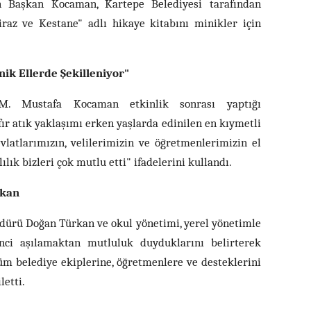
an Başkan Kocaman, Kartepe Belediyesi tarafından
iraz ve Kestane" adlı hikaye kitabını minikler için
k Ellerde Şekilleniyor"
M. Mustafa Kocaman etkinlik sonrası yaptığı
fır atık yaklaşımı erken yaşlarda edinilen en kıymetli
vlatlarımızın, velilerimizin ve öğretmenlerimizin el
lık bizleri çok mutlu etti" ifadelerini kullandı.
rkan
üdürü Doğan Türkan ve okul yönetimi, yerel yönetimle
inci aşılamaktan mutluluk duyduklarını belirterek
m belediye ekiplerine, öğretmenlere ve desteklerini
letti.