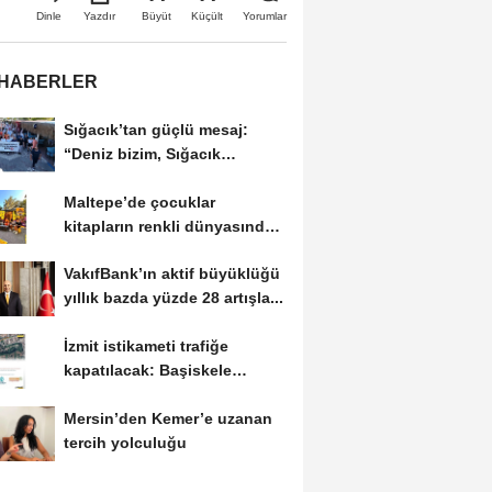
Büyüt
Küçült
Dinle
Yazdır
Yorumlar
 HABERLER
Sığacık’tan güçlü mesaj:
“Deniz bizim, Sığacık
hepimizin”
Maltepe’de çocuklar
kitapların renkli dünyasında
buluştu
VakıfBank’ın aktif büyüklüğü
yıllık bazda yüzde 28 artışla...
İzmit istikameti trafiğe
kapatılacak: Başiskele
Kavşağı’nda gece...
Mersin’den Kemer’e uzanan
tercih yolculuğu