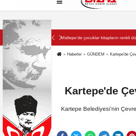
Hakkımızda
Künye
Çerez Politikası
SON DAKİKA:
da buluştu
VakıfBank’ın aktif büyüklüğü yıllık ba
Haberler
GÜNDEM
Kartepe'de Çev
Kartepe'de Çe
Kartepe Belediyesi’nin Çevr