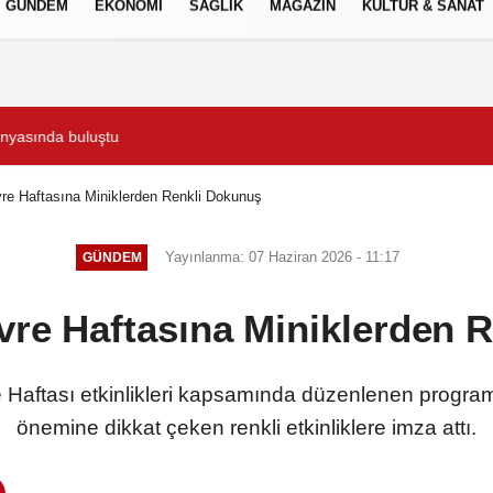
GÜNDEM
EKONOMİ
SAĞLIK
MAGAZİN
KÜLTÜR & SANAT
Gizlilik İlkeleri
zda yüzde 28 artışla 5,8 trilyon TL’yi aştı
İzmit istikameti trafiğe 
re Haftasına Miniklerden Renkli Dokunuş
Yayınlanma: 07 Haziran 2026 - 11:17
GÜNDEM
vre Haftasına Miniklerden 
e Haftası etkinlikleri kapsamında düzenlenen progra
önemine dikkat çeken renkli etkinliklere imza attı.