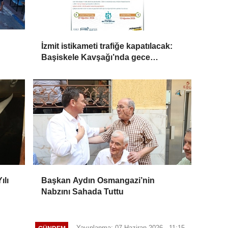
İzmit istikameti trafiğe kapatılacak:
Başiskele Kavşağı’nda gece
çalışması
ılı
Başkan Aydın Osmangazi’nin
Nabzını Sahada Tuttu
Yayınlanma: 07 Haziran 2026 - 11:15