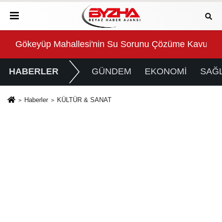
Gökeyüp Mahallesi'nin Su Sorunu Çözüme Kavuştur
Süp
HABERLER
GÜNDEM
EKONOMİ
SAĞL
Haberler
KÜLTÜR & SANAT