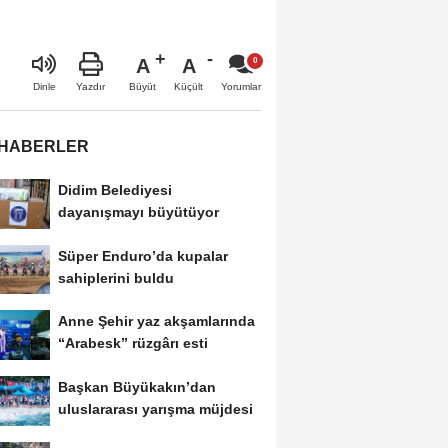
A
A
Büyüt
Küçült
Dinle
Yazdır
Yorumlar
 HABERLER
Didim Belediyesi
dayanışmayı büyütüyor
Süper Enduro’da kupalar
sahiplerini buldu
Anne Şehir yaz akşamlarında
“Arabesk” rüzgârı esti
Başkan Büyükakın’dan
uluslararası yarışma müjdesi