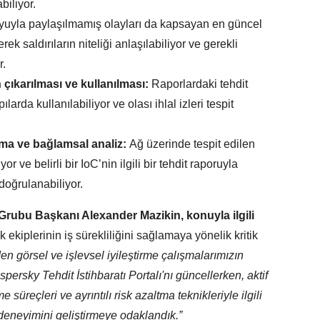
biliyor.
yla paylaşılmamış olayları da kapsayan en güncel
rek saldırıların niteliği anlaşılabiliyor ve gerekli
r.
 çıkarılması ve kullanılması:
Raporlardaki tehdit
apılarda kullanılabiliyor ve olası ihlal izleri tespit
ma ve bağlamsal analiz:
Ağ üzerinde tespit edilen
r ve belirli bir IoC’nin ilgili bir tehdit raporuyla
 doğrulanabiliyor.
Grubu Başkanı Alexander Mazikin, konuyla ilgili
 ekiplerinin iş sürekliliğini sağlamaya yönelik kritik
 görsel ve işlevsel iyileştirme çalışmalarımızın
spersky Tehdit İstihbaratı Portalı'nı
güncellerken, aktif
e süreçleri ve ayrıntılı risk azaltma teknikleriyle ilgili
 deneyimini geliştirmeye odaklandık.”