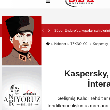
Hakkımızda
Künye
Çerez Politikası
SON DAKİKA:
Süper Enduro’da kupalar sahiplerini
Haberler
TEKNOLOJİ
Kaspersky, 
Kaspersky, 
İnter
Gelişmiş Kalıcı Tehditler
tehditlerine ilişkin uzman anal