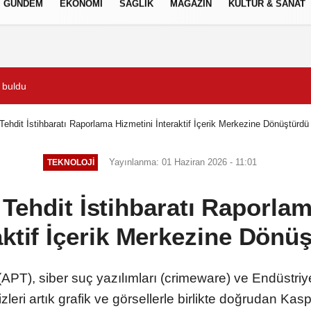
GÜNDEM
EKONOMİ
SAĞLIK
MAGAZİN
KÜLTÜR & SANAT
Gizlilik İlkeleri
 buldu
Anne Şehir yaz akşamları
Tehdit İstihbaratı Raporlama Hizmetini İnteraktif İçerik Merkezine Dönüştürdü
Yayınlanma: 01 Haziran 2026 - 11:01
TEKNOLOJİ
Tehdit İstihbaratı Raporla
aktif İçerik Merkezine Dönü
 (APT), siber suç yazılımları (crimeware) ve Endüstriye
izleri artık grafik ve görsellerle birlikte doğrudan Kasp