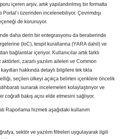
ru içeren arşiv, artık yapılandırılmış bir formatta
 Portal’ı üzerinden incelenebiliyor. Çevrimdışı
eçeneği de korunuyor.
inde daha derin bir entegrasyonu da beraberinde
ergelerine (IoC), tespit kurallarına (YARA dahil) ve
ağlantılar içeriyor. Kullanıcılar artık farklı
t aktörleri, zararlı yazılım aileleri ve Common
yıtları hakkında detaylı bilgilere tek tıkla
özelliği, seçilen ülkeyi açıkça belirten içeriklere öncelik
tihbaratı sunarak incelemeleri kolaylaştırıyor ve
bir coğrafi bakış açısı elde etmesini sağlıyor.
ratı Raporlama hizmeti aşağıdaki kullanım
rafya, sektör ve yazılım filtreleri uygulayarak ilgili