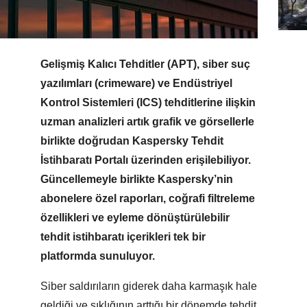
Gelişmiş Kalıcı Tehditler (APT), siber suç
yazılımları (crimeware) ve Endüstriyel
Kontrol Sistemleri (ICS) tehditlerine ilişkin
uzman analizleri artık grafik ve görsellerle
birlikte doğrudan Kaspersky Tehdit
İstihbaratı Portalı üzerinden erişilebiliyor.
Güncellemeyle birlikte Kaspersky’nin
abonelere özel raporları, coğrafi filtreleme
özellikleri ve eyleme dönüştürülebilir
tehdit istihbaratı içerikleri tek bir
platformda sunuluyor.
Siber saldırıların giderek daha karmaşık hale
geldiği ve sıklığının arttığı bir dönemde tehdit