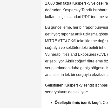
2.000’den fazla Kaspersky’ye özel rapo
doğrudan Kaspersky Tehdit İstihbaratı
kullanım için standart PDF indirme s
Bu güncelleme, her bir rapor bünyes
getiriyor; raporlar artık uzlaşma göst
MITRE ATT&CK® tekniklerine doğrudan b
coğrafya ve sektörlerdeki belirli tehdi
Vulnerabilities and Exposures (CVE) ka
erişebiliyor. Akıllı coğrafi filtreleme 
verip ardından daha geniş bölgesel is
analistlerin tek bir sorguyla eksiksiz 
Geliştirilen Kaspersky Tehdit İstihba
senaryolarını destekliyor:
Özelleştirilmiş içerik keşfi:
Coğ