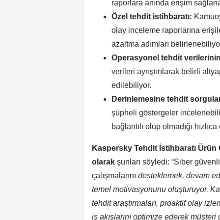
raporlara anında erişim sağlana
Özel tehdit istihbaratı:
Kamuoyu
olay inceleme raporlarına erişile
azaltma adımları belirlenebiliyo
Operasyonel tehdit verilerinin
verileri ayrıştırılarak belirli alty
edilebiliyor.
Derinlemesine tehdit sorgula
şüpheli göstergeler incelenebiliyo
bağlantılı olup olmadığı hızlıca
Kaspersky Tehdit İstihbaratı Ürün 
olarak
şunları söyledi: “Siber güvenlik
çalışmalarını
desteklemek, devam eden
temel motivasyonunu oluşturuyor.
Ka
tehdit araştırmaları, proaktif olay izlem
iş akışlarını optimize ederek müşteri