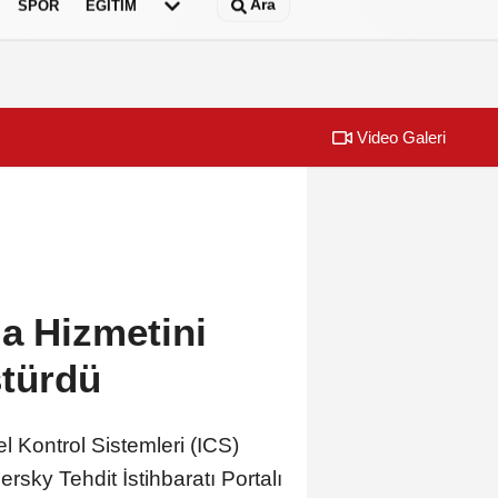
Ara
SPOR
EĞİTİM
Video Galeri
nda “Arabesk” rüzgârı esti
Başkan Büyüka
ma Hizmetini
ştürdü
l Kontrol Sistemleri (ICS)
ersky Tehdit İstihbaratı Portalı