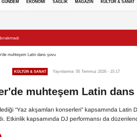
GÜNDEM
EKONOMİ
SAĞLIK
MAGAZİN
KÜLTÜR & SANAT
Gizlilik İlkeleri
ülerle Tek Yürek Oldu"
Yeşil-siyahlılar yeni sez
'de muhteşem Latin dans şovu
Yayınlanma: 05 Temmuz 2026 - 15:17
KÜLTÜR & SANAT
r'de muhteşem Latin dans
lediği “Yaz akşamları konserleri” kapsamında Lati
dı. Etkinlik kapsamında DJ performansı da düzenlen