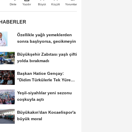
Büyüt
Küçült
Dinle
Yazdır
Yorumlar
 HABERLER
Özellikle yağlı yemeklerden
sonra başlıyorsa, gecikmeyin
Büyükşehir Zabıtası yaşlı çifti
yolda bırakmadı
Başkan Hatice Gençay:
"Didim Türkülerle Tek Yürek
Oldu"
Yeşil-siyahlılar yeni sezonu
coşkuyla açtı
Büyükakın'dan Kocaelispor'a
büyük moral