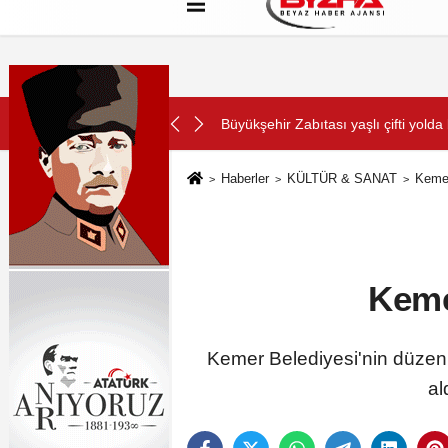
Hakkımızda
Künye
Çerez Politikası
SON DAKİKA:
Başkan Hatice Gençay: "Didim Türk
Haberler
KÜLTÜR & SANAT
Kemer
Keme
Kemer Belediyesi'nin düzen
al