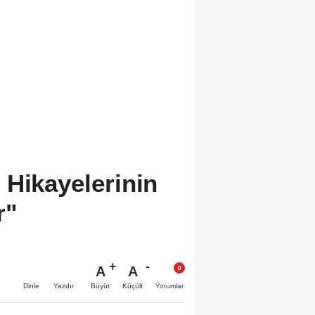
 Hikayelerinin
r"
A
A
Büyüt
Küçült
Dinle
Yazdır
Yorumlar