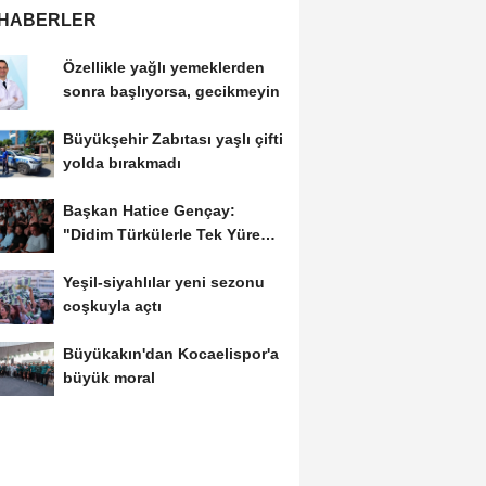
 HABERLER
Özellikle yağlı yemeklerden
sonra başlıyorsa, gecikmeyin
Büyükşehir Zabıtası yaşlı çifti
yolda bırakmadı
Başkan Hatice Gençay:
"Didim Türkülerle Tek Yürek
Oldu"
Yeşil-siyahlılar yeni sezonu
coşkuyla açtı
Büyükakın'dan Kocaelispor'a
büyük moral