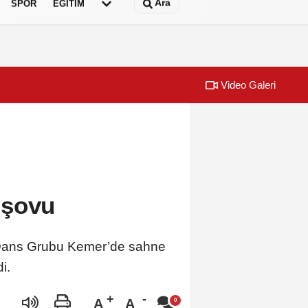
Ara
SPOR
EĞİTİM
Video Galeri
onu coşkuyla açtı
Büyükakın'da
 şovu
n Dans Grubu Kemer’de sahne
di.
A
A