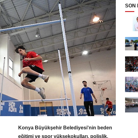
SON
Konya Büyükşehir Belediyesi'nin beden
eğitimi ve spor yüksekokulları, polislik,