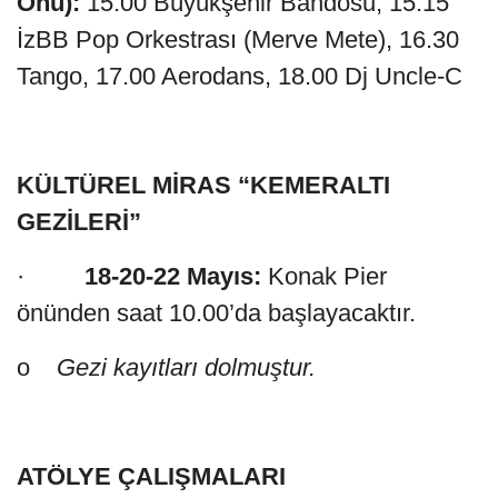
Önü):
15.00 Büyükşehir Bandosu, 15.15
İzBB Pop Orkestrası (Merve Mete), 16.30
Tango, 17.00 Aerodans, 18.00 Dj Uncle-C
KÜLTÜREL MİRAS “KEMERALTI
GEZİLERİ”
·
18-20-22 Mayıs:
Konak Pier
önünden saat 10.00’da başlayacaktır.
o
Gezi kayıtları dolmuştur.
ATÖLYE ÇALIŞMALARI