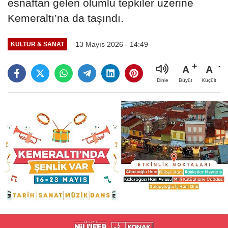
esnaftan gelen olumlu tepkiler üzerine
Kemeraltı’na da taşındı.
13 Mayıs 2026 - 14:49
KÜLTÜR & SANAT
A
A
Büyüt
Küçült
Dinle