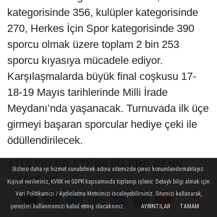
kategorisinde 356, kulüpler kategorisinde
270, Herkes İçin Spor kategorisinde 390
sporcu olmak üzere toplam 2 bin 253
sporcu kıyasıya mücadele ediyor.
Karşılaşmalarda büyük final coşkusu 17-
18-19 Mayıs tarihlerinde Milli İrade
Meydanı’nda yaşanacak. Turnuvada ilk üçe
girmeyi başaran sporcular hediye çeki ile
ödüllendirilecek.
ATÖLYELER ETKİNLİKLERE RENK
Sizlere daha iyi hizmet sunabilmek adına sitemizde çerez konumlandırmaktayız.
KATACAK
Kişisel verileriniz, KVKK ve GDPR kapsamında toplanıp işlenir. Detaylı bilgi almak için
Veri Politikamızı / Aydınlatma Metnimizi inceleyebilirsiniz. Sitemizi kullanarak,
Gençlik ve Spor Hizmetleri Dairesi
çerezleri kullanmamızı kabul etmiş olacaksınız.
AYRINTILAR
TAMAM
Yorumlar
Yorumlar