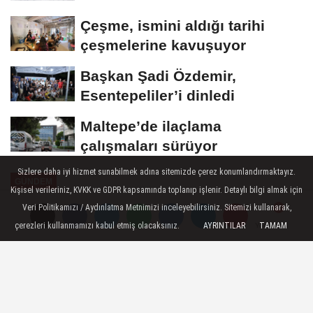
Çeşme, ismini aldığı tarihi
çeşmelerine kavuşuyor
Başkan Şadi Özdemir,
Esentepeliler’i dinledi
Maltepe’de ilaçlama
çalışmaları sürüyor
Sizlere daha iyi hizmet sunabilmek adına sitemizde çerez konumlandırmaktayız.
GÜNDEM
Kişisel verileriniz, KVKK ve GDPR kapsamında toplanıp işlenir. Detaylı bilgi almak için
Yayınlanma: 18 Mayıs 2026 - 10:44
Veri Politikamızı / Aydınlatma Metnimizi inceleyebilirsiniz. Sitemizi kullanarak,
çerezleri kullanmamızı kabul etmiş olacaksınız.
AYRINTILAR
TAMAM
Yorumlar
Yorumlar
"Köprübaşı İlk Kez Sıcak Asfaltla
Buluştu"
Manisa Büyükşehir Belediyesi ve