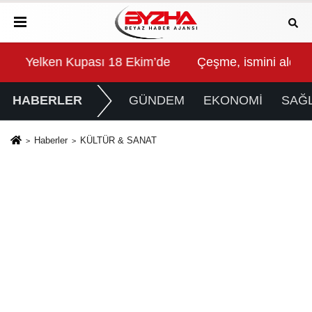
 Collection Bodrum'da kutladı
Çeşme, ismini aldığı tarihi çeşmelerine kavuşuyor
Baş
HABERLER
GÜNDEM
EKONOMİ
SAĞL
Haberler
KÜLTÜR & SANAT