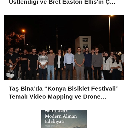
Üstlendiği ve Bret Easton Ellis'ın Çok
Satan Romanından Uyarlanan "The
Shards", İlk İki Bölümüyle Şimdi
Sadece Disney+'ta Yayında!
Taş Bina’da “Konya Bisiklet Festivali”
Temalı Video Mapping ve Drone
Gösterisi Yapıldı