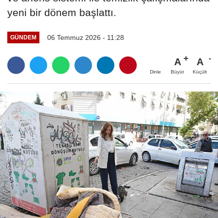
yeni bir dönem başlattı.
06 Temmuz 2026 - 11:28
GÜNDEM
A
A
Büyüt
Küçült
Dinle