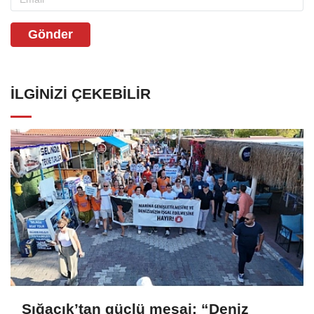
Gönder
İLGINIZI ÇEKEBILIR
Sığacık’tan güçlü mesaj: “Deniz