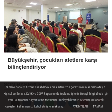
Büyükşehir, çocukları afetlere karşı
bilinçlendiriyor
SON HABERLER
Sizlere daha iyi hizmet sunabilmek adına sitemizde çerez konumlandırmaktayız.
Kişisel verileriniz, KVKK ve GDPR kapsamında toplanıp işlenir. Detaylı bilgi almak için
Karamürsel Plaj Yolu
Veri Politikamızı / Aydınlatma Metnimizi inceleyebilirsiniz. Sitemizi kullanarak,
Caddesi’ne özel asfalt
çerezleri kullanmamızı kabul etmiş olacaksınız.
AYRINTILAR
TAMAM
Yorumlar
Yorumlar
dokunuşu