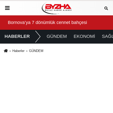
Gökeyüp Mahallesi'nin Su Sorunu Çözüme Kavuştur
Süp
HABERLER
GÜNDEM
EKONOMİ
SAĞL
Haberler
GÜNDEM