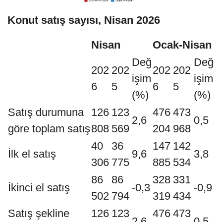
Konut satış sayısı, Nisan 2026
Nisan
Ocak-Nisan
Değ
Değ
202
202
202
202
işim
işim
6
5
6
5
(%)
(%)
Satış durumuna
126
123
476
473
2,6
0,5
göre toplam satış
808
569
204
968
40
36
147
142
İlk el satış
9,6
3,8
306
775
885
534
86
86
328
331
İkinci el satış
-0,3
-0,9
502
794
319
434
Satış şekline
126
123
476
473
2,6
0,5