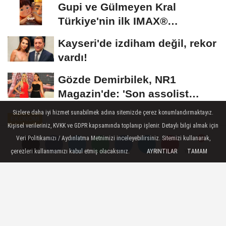
Gupi ve Gülmeyen Kral
Türkiye'nin ilk IMAX®
animasyon filmi oluyor
Kayseri'de izdiham değil, rekor
vardı!
Gözde Demirbilek, NR1
Magazin'de: 'Son assolist
olarak var olacağım!'...
Sizlere daha iyi hizmet sunabilmek adına sitemizde çerez konumlandırmaktayız.
EKONOMİ
Kişisel verileriniz, KVKK ve GDPR kapsamında toplanıp işlenir. Detaylı bilgi almak için
Yayınlanma: 14 Mayıs 2026 - 12:04
Veri Politikamızı / Aydınlatma Metnimizi inceleyebilirsiniz. Sitemizi kullanarak,
çerezleri kullanmamızı kabul etmiş olacaksınız.
AYRINTILAR
TAMAM
Yorumlar
Yorumlar
İstatistiklerle Gençlik, 2025
Türkiye nüfusunun %14,8'ini genç nüfus
oluşturdu