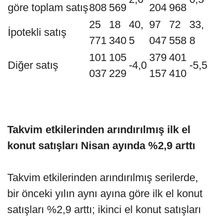
göre toplam satış
808
569
204
968
25
18
40,
97
72
33,
İpotekli satış
771
340
5
047
558
8
101
105
379
401
Diğer satış
-4,0
-5,5
037
229
157
410
Takvim etkilerinden arındırılmış ilk el
konut satışları Nisan ayında %2,9 arttı
Takvim etkilerinden arındırılmış serilerde,
bir önceki yılın aynı ayına göre ilk el konut
satışları %2,9 arttı; ikinci el konut satışları