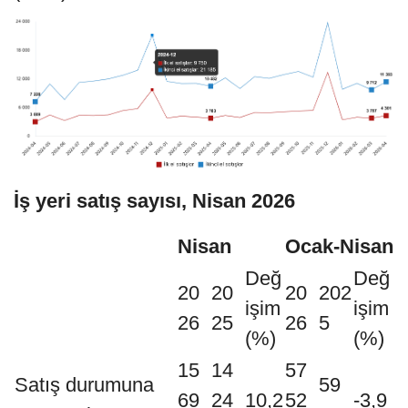
İş yeri satış sayısı, Nisan 2026
Nisan
Ocak-Nisan
Değ
Değ
20
20
20
202
işim
işim
26
25
26
5
(%)
(%)
15
14
57
Satış durumuna
59
69
24
10,2
52
-3,9