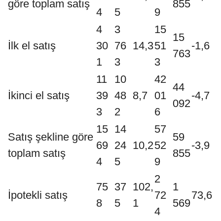
göre toplam satış
855
4
5
9
4
3
15
15
İlk el satış
30
76
14,3
51
-1,6
763
1
3
3
11
10
42
44
İkinci el satış
39
48
8,7
01
-4,7
092
3
2
6
15
14
57
Satış şekline göre
59
69
24
10,2
52
-3,9
toplam satış
855
4
5
9
2
75
37
102,
1
İpotekli satış
72
73,6
8
5
1
569
4