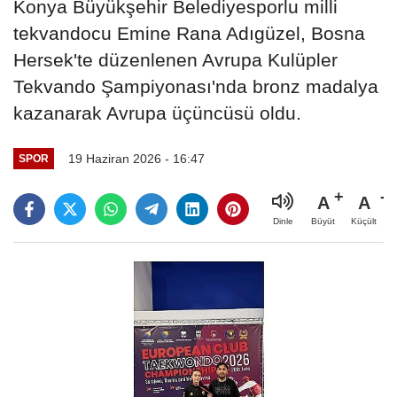
Konya Büyükşehir Belediyesporlu milli
tekvandocu Emine Rana Adıgüzel, Bosna
Hersek'te düzenlenen Avrupa Kulüpler
Tekvando Şampiyonası'nda bronz madalya
kazanarak Avrupa üçüncüsü oldu.
19 Haziran 2026 - 16:47
SPOR
A
A
Büyüt
Küçült
Dinle