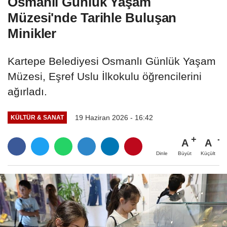
Osmanlı Günlük Yaşam
Müzesi'nde Tarihle Buluşan
Minikler
Kartepe Belediyesi Osmanlı Günlük Yaşam
Müzesi, Eşref Uslu İlkokulu öğrencilerini
ağırladı.
19 Haziran 2026 - 16:42
KÜLTÜR & SANAT
A
A
Büyüt
Küçült
Dinle