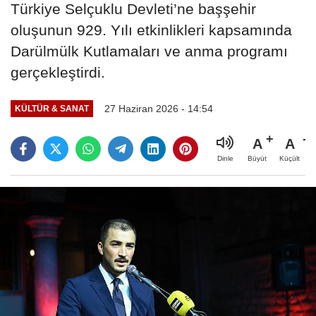
Türkiye Selçuklu Devleti’ne başşehir
oluşunun 929. Yılı etkinlikleri kapsamında
Darülmülk Kutlamaları ve anma programı
gerçekleştirdi.
27 Haziran 2026 - 14:54
KÜLTÜR & SANAT
A
A
Büyüt
Küçült
Dinle