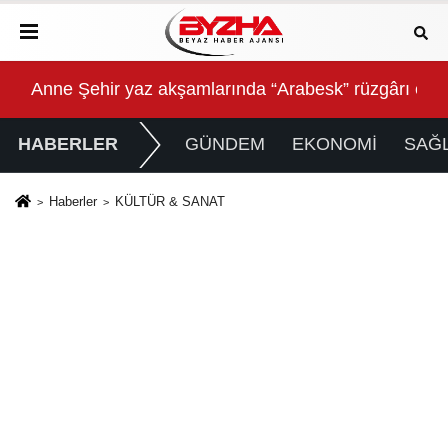
Anne Şehir yaz akşamlarında “Arabesk” rüzgârı esti
Baş
HABERLER
GÜNDEM
EKONOMİ
SAĞL
Haberler
KÜLTÜR & SANAT