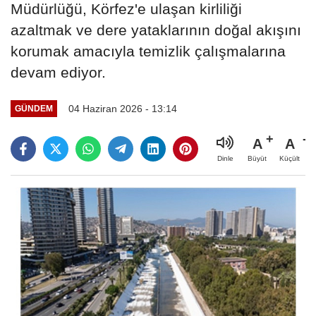
Müdürlüğü, Körfez'e ulaşan kirliliği
azaltmak ve dere yataklarının doğal akışını
korumak amacıyla temizlik çalışmalarına
devam ediyor.
04 Haziran 2026 - 13:14
GÜNDEM
A
A
Büyüt
Küçült
Dinle