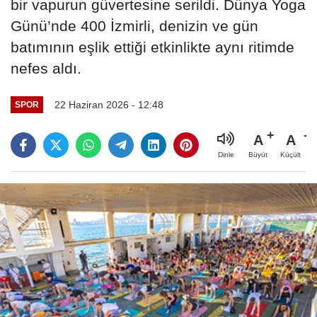
bir vapurun güvertesine serildi. Dünya Yoga
Günü’nde 400 İzmirli, denizin ve gün
batımının eşlik ettiği etkinlikte aynı ritimde
nefes aldı.
22 Haziran 2026 - 12:48
SPOR
A
A
Büyüt
Küçült
Dinle