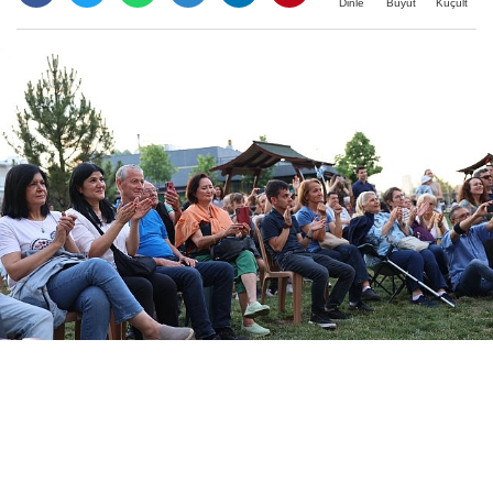
Büyüt
Küçült
Dinle