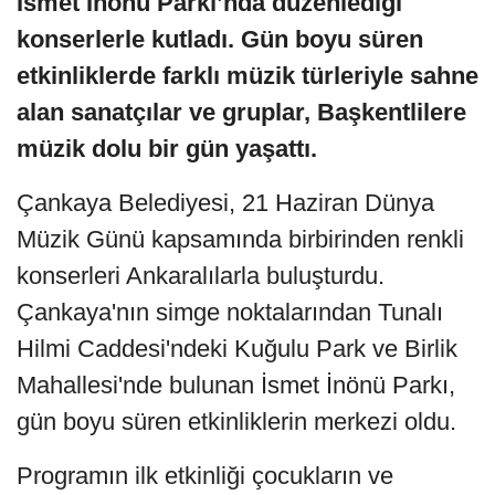
İ
smet
İn
ö
nü Parkı’nda düzenlediği
konserlerle kutladı. Gün boyu süren
etkinliklerde farklı müzik türleriyle sahne
alan sanatçılar ve gruplar, Başkentlilere
müzik dolu bir gün yaş
att
ı.
Çankaya Belediyesi, 21 Haziran Dünya
Müzik Günü kapsamında birbirinden renkli
konserleri Ankaralılarla buluşturdu.
Çankaya'nın simge noktalarından Tunalı
Hilmi Caddesi'ndeki Kuğulu Park ve Birlik
Mahallesi'nde bulunan İsmet İnönü Parkı,
gün boyu süren etkinliklerin merkezi oldu.
Programın ilk etkinliği çocukların ve