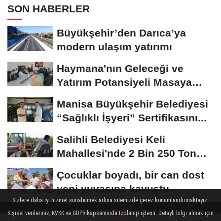
SON HABERLER
Büyükşehir’den Darıca’ya
modern ulaşım yatırımı
Haymana'nın Geleceği ve
Yatırım Potansiyeli Masaya
Yatırıldı
Manisa Büyükşehir Belediyesi
“Sağlıklı İşyeri” Sertifikasını...
Salihli Belediyesi Keli
Mahallesi'nde 2 Bin 250 Ton
Sıcak Asfalt Çalışmasını...
Çocuklar boyadı, bir can dost
yeni yuvasına kavuştu
Sizlere daha iyi hizmet sunabilmek adına sitemizde çerez konumlandırmaktayız.
Kişisel verileriniz, KVKK ve GDPR kapsamında toplanıp işlenir. Detaylı bilgi almak için