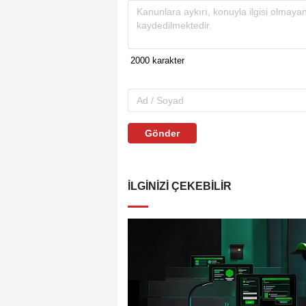
Gönder
İLGINIZI ÇEKEBILIR