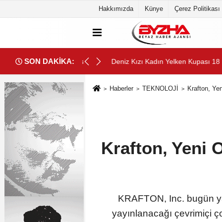
Hakkımızda
Künye
Çerez Politikası
SON DAKİKA:
onuşulan kitabı yeni baskısını Titanic Luxury Collection Bodrum'da ku
Deniz Kızı Kadın Yelken Kupası 18 
Haberler
TEKNOLOJİ
Krafton, Ye
Krafton, Yeni 
KRAFTON, Inc. bugün yap
yayınlanacağı çevrimiçi ç