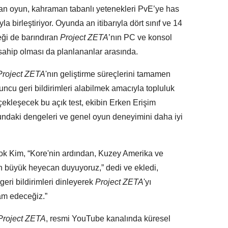
an oyun, kahraman tabanlı yetenekleri PvE’ye has
a birleştiriyor. Oyunda an itibarıyla dört sınıf ve 14
ği de barındıran
Project ZETA
’nın PC ve konsol
sahip olması da planlananlar arasında.
Project ZETA
'nın geliştirme süreçlerini tamamen
yuncu geri bildirimleri alabilmek amacıyla topluluk
çekleşecek bu açık test, ekibin Erken Erişim
undaki dengeleri ve genel oyun deneyimini daha iyi
Kim, “Kore'nin ardından, Kuzey Amerika ve
 büyük heyecan duyuyoruz,” dedi ve ekledi,
eri bildirimleri dinleyerek
Project ZETA
'yı
vam edeceğiz.”
Project ZETA
, resmi YouTube kanalında küresel