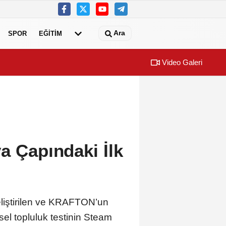
Ara
SPOR
EĞİTİM
Video Galeri
ihi çeşmelerine kavuşuyor
Başkan Şadi Öz
a Çapındaki İlk
liştirilen ve KRAFTON’un
el topluluk testinin Steam