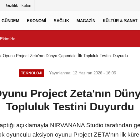
Gizlilik İlkeleri
GÜNDEM
EKONOMİ
SAĞLIK
MAGAZİN
KÜLTÜR & SANAT
tladı
Ekim’de
Çeşme, ismini aldığı tar
ni Oyunu Project Zeta'nın Dünya Çapındaki İlk Topluluk Testini Duyurdu
Yayınlanma: 12 Haziran 2026 - 16:06
TEKNOLOJİ
Oyunu Project Zeta'nın Düny
Topluluk Testini Duyurdu
tığı açıklamayla NIRVANANA Studio tarafından ge
ok oyunculu aksiyon oyunu Project ZETA'nın ilk küres