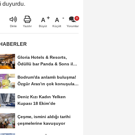
i duyurdu.
A
A
Büyüt
Küçült
Dinle
Yazdır
Yorumlar
 HABERLER
Gloria Hotels & Resorts,
Ödüllü bar Panda & Sons ile
unutulmaz bir...
Bodrum'da anlamlı buluşma!
Özgür Aras'ın çok konuşulan
kitabı...
Deniz Kızı Kadın Yelken
Kupası 18 Ekim’de
Çeşme, ismini aldığı tarihi
çeşmelerine kavuşuyor