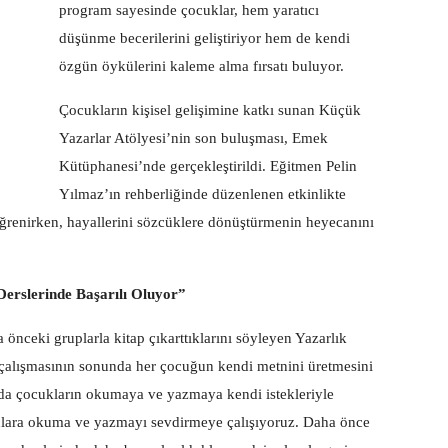
program sayesinde çocuklar, hem yaratıcı
düşünme becerilerini geliştiriyor hem de kendi
özgün öykülerini kaleme alma fırsatı buluyor.
Çocukların kişisel gelişimine katkı sunan Küçük
Yazarlar Atölyesi’nin son buluşması, Emek
Kütüphanesi’nde gerçekleştirildi. Eğitmen Pelin
Yılmaz’ın rehberliğinde düzenlenen etkinlikte
öğrenirken, hayallerini sözcüklere dönüştürmenin heyecanını
Derslerinde Başarılı Oluyor”
nceki gruplarla kitap çıkarttıklarını söyleyen Yazarlık
e çalışmasının sonunda her çocuğun kendi metnini üretmesini
 da çocukların okumaya ve yazmaya kendi istekleriyle
nlara okuma ve yazmayı sevdirmeye çalışıyoruz. Daha önce