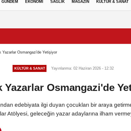
GÜNDEM
EKONOMİ
SAĞLIK
MAGAZİN
KÜLTÜR & SANAT
Gizlilik İlkeleri
 Yazarlar Osmangazi'de Yetişiyor
Yayınlanma: 02 Haziran 2026 - 12:32
KÜLTÜR & SANAT
 Yazarlar Osmangazi'de Yet
ndan edebiyata ilgi duyan çocukları bir araya getirm
ar Atölyesi, geleceğin yazar adaylarına ilham verme