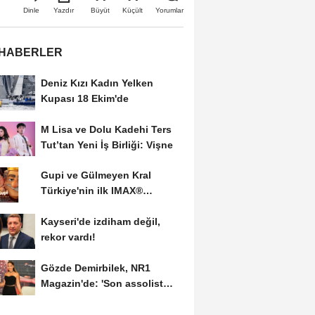
Büyüt
Küçült
Dinle
Yazdır
Yorumlar
 HABERLER
Deniz Kızı Kadın Yelken
Kupası 18 Ekim'de
M Lisa ve Dolu Kadehi Ters
Tut’tan Yeni İş Birliği: Vişne
Gupi ve Gülmeyen Kral
Türkiye'nin ilk IMAX®
animasyon filmi oluyor
Kayseri'de izdiham değil,
rekor vardı!
Gözde Demirbilek, NR1
Magazin'de: 'Son assolist
olarak var olacağım!'...