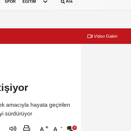
Ara
SPOR
EĞİTİM
Video Galeri
işiyor
ek amacıyla hayata geçirilen
yi sürdürüyor
A
A