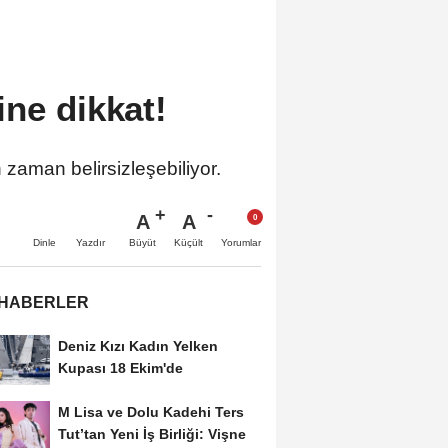
ine dikkat!
zaman belirsizleşebiliyor.
A
A
Büyüt
Küçült
Dinle
Yazdır
Yorumlar
 HABERLER
Deniz Kızı Kadın Yelken
Kupası 18 Ekim'de
M Lisa ve Dolu Kadehi Ters
Tut’tan Yeni İş Birliği: Vişne