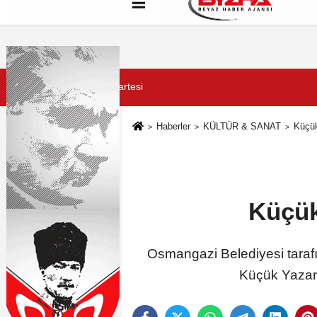
Hakkımızda
Künye
Çerez Politikası
8 Ağustos 2026, Cumartesi
Haberler
KÜLTÜR & SANAT
Küçük
Küçük
Osmangazi Belediyesi tarafı
Küçük Yazarl