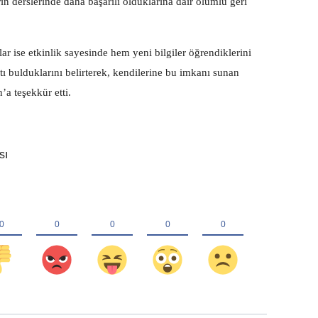
ın derslerinde daha başarılı olduklarına dair olumlu geri
r ise etkinlik sayesinde hem yeni bilgiler öğrendiklerini
tı bulduklarını belirterek, kendilerine bu imkanı sunan
a teşekkür etti.
sı