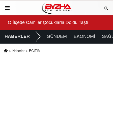
or!
O İlçede Camiler Çocuklarla Doldu Taştı
Büy
HABERLER
GÜNDEM
EKONOMİ
SAĞL
Haberler
EĞİTİM