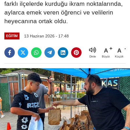
farklı ilçelerde kurduğu ikram noktalarında,
aylarca emek veren öğrenci ve velilerin
heyecanına ortak oldu.
13 Haziran 2026 - 17:48
EĞİTİM
A
A
Büyüt
Küçült
Dinle