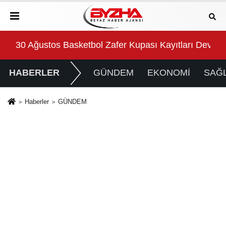
ı Devam Ediyor
Başkan Topaloğlu’nun duyarlılığı takdir topladı
İlk
HABERLER
GÜNDEM
EKONOMİ
SAĞL
Haberler
GÜNDEM