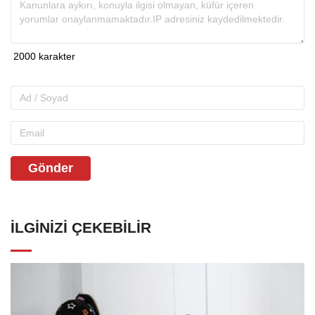
Gönder
İLGINIZI ÇEKEBILIR