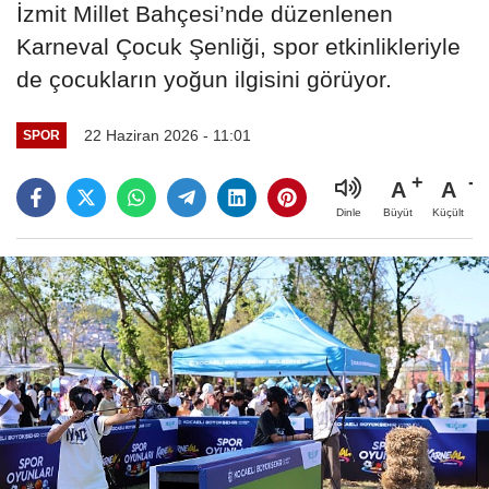
İzmit Millet Bahçesi’nde düzenlenen
Karneval Çocuk Şenliği, spor etkinlikleriyle
de çocukların yoğun ilgisini görüyor.
22 Haziran 2026 - 11:01
SPOR
A
A
Büyüt
Küçült
Dinle