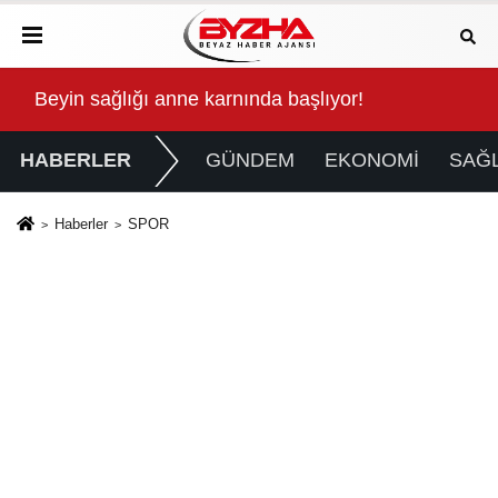
Kalbinde Yolculuk” Yaptı
Beyin sağlığı anne karnında başlıyor!
For
HABERLER
GÜNDEM
EKONOMİ
SAĞL
Haberler
SPOR