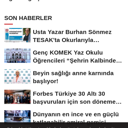
oluşturulmalı”
SON HABERLER
Usta Yazar Burhan Sönmez
TESAK'ta Okurlarıyla
Buluşuyor
Genç KOMEK Yaz Okulu
Öğrencileri “Şehrin Kalbinde
Yolculuk” Yaptı
Beyin sağlığı anne karnında
başlıyor!
Forbes Türkiye 30 Altı 30
başvuruları için son dönemece
girildi!
Dünyanın en ince ve en güçlü
katlanabilir amiral gemisi