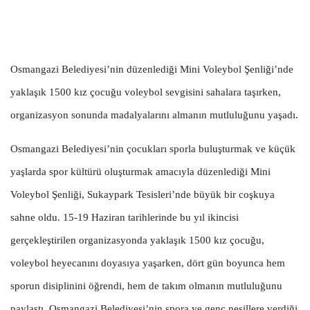
Osmangazi Belediyesi’nin düzenlediği Mini Voleybol Şenliği’nde
yaklaşık 1500 kız çocuğu voleybol sevgisini sahalara taşırken,
organizasyon sonunda madalyalarını almanın mutluluğunu yaşadı.
Osmangazi Belediyesi’nin çocukları sporla buluşturmak ve küçük
yaşlarda spor kültürü oluşturmak amacıyla düzenlediği Mini
Voleybol Şenliği, Sukaypark Tesisleri’nde büyük bir coşkuya
sahne oldu. 15-19 Haziran tarihlerinde bu yıl ikincisi
gerçekleştirilen organizasyonda yaklaşık 1500 kız çocuğu,
voleybol heyecanını doyasıya yaşarken, dört gün boyunca hem
sporun disiplinini öğrendi, hem de takım olmanın mutluluğunu
paylaştı. Osmangazi Belediyesi’nin spora ve genç nesillere verdiği