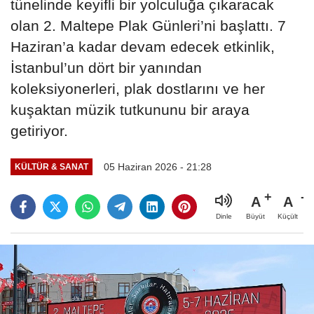
tünelinde keyifli bir yolculuğa çıkaracak
olan 2. Maltepe Plak Günleri’ni başlattı. 7
Haziran’a kadar devam edecek etkinlik,
İstanbul’un dört bir yanından
koleksiyonerleri, plak dostlarını ve her
kuşaktan müzik tutkununu bir araya
getiriyor.
05 Haziran 2026 - 21:28
KÜLTÜR & SANAT
A
A
Büyüt
Küçült
Dinle