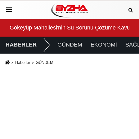
 Çözüme Kavuşturuldu
Süper Enduro’da start Başkan Büyükakın’
HABERLER
GÜNDEM
EKONOMİ
SAĞL
Haberler
GÜNDEM