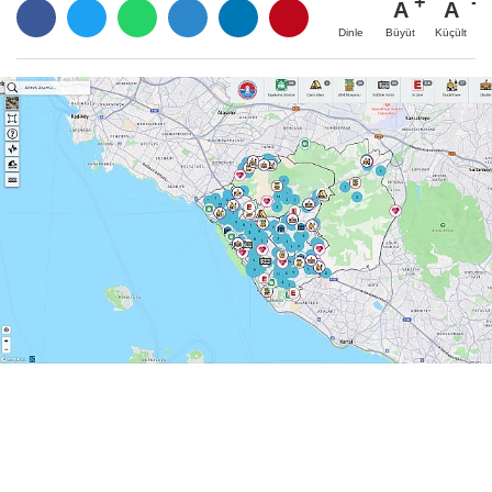
A
A
Büyüt
Küçült
Dinle