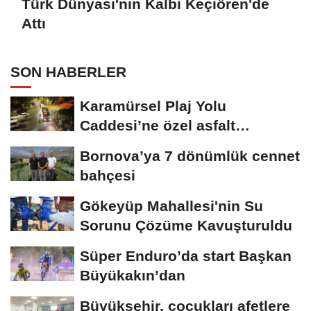
Türk Dünyası'nın Kalbi Keçiören'de
Attı
SON HABERLER
Karamürsel Plaj Yolu
Caddesi’ne özel asfalt
dokunuşu
Bornova’ya 7 dönümlük cennet
bahçesi
Gökeyüp Mahallesi'nin Su
Sorunu Çözüme Kavuşturuldu
Süper Enduro’da start Başkan
Büyükakın’dan
Büyükşehir, çocukları afetlere