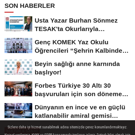
SON HABERLER
Usta Yazar Burhan Sönmez
TESAK'ta Okurlarıyla
Buluşuyor
Genç KOMEK Yaz Okulu
Öğrencileri “Şehrin Kalbinde
Yolculuk” Yaptı
Beyin sağlığı anne karnında
başlıyor!
Forbes Türkiye 30 Altı 30
başvuruları için son dönemece
girildi!
Dünyanın en ince ve en güçlü
katlanabilir amiral gemisi
HONOR Magic...
Sizlere daha iyi hizmet sunabilmek adına sitemizde çerez konumlandırmaktayız.
KÜLTÜR & SANAT
Kişisel verileriniz, KVKK ve GDPR kapsamında toplanıp işlenir. Detaylı bilgi almak için