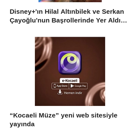
Disney+'ın Hilal Altınbilek ve Serkan
Çayoğlu'nun Başrollerinde Yer Aldığı
"Öngörü" Filminin Teaser Afişleri ve
Merak Uyandıran İlk Tanıtımı
Yayımlandı
“Kocaeli Müze” yeni web sitesiyle
yayında