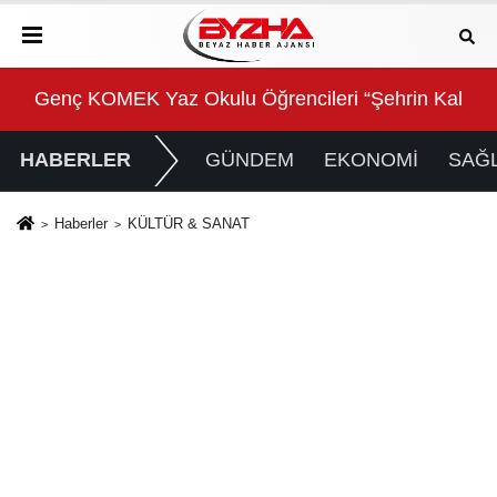
Kalbinde Yolculuk” Yaptı
Beyin sağlığı anne karnında başlıyor!
For
HABERLER
GÜNDEM
EKONOMİ
SAĞL
Haberler
KÜLTÜR & SANAT