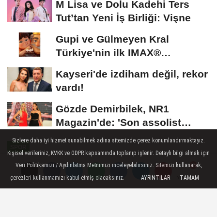
M Lisa ve Dolu Kadehi Ters
Tut’tan Yeni İş Birliği: Vişne
Gupi ve Gülmeyen Kral
Türkiye'nin ilk IMAX®
animasyon filmi oluyor
Kayseri'de izdiham değil, rekor
vardı!
Gözde Demirbilek, NR1
Magazin'de: 'Son assolist
olarak var olacağım!'...
Sizlere daha iyi hizmet sunabilmek adına sitemizde çerez konumlandırmaktayız.
SPOR
Kişisel verileriniz, KVKK ve GDPR kapsamında toplanıp işlenir. Detaylı bilgi almak için
Yayınlanma: 24 Haziran 2026 - 11:09
Veri Politikamızı / Aydınlatma Metnimizi inceleyebilirsiniz. Sitemizi kullanarak,
çerezleri kullanmamızı kabul etmiş olacaksınız.
AYRINTILAR
TAMAM
Yorumlar
Yorumlar
İzmirli sporcular Astana'dan
madalya ile döndü