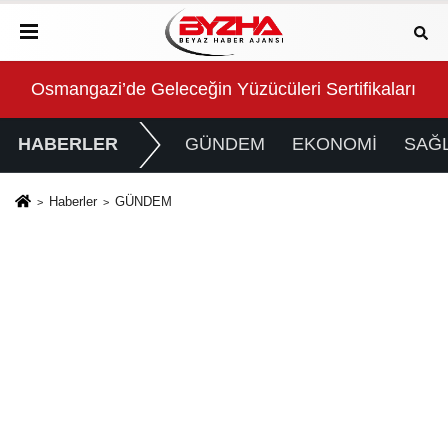
arını Aldı
Konya Büyükşehir Zabıtası Toplu Taşıma Denetimler
2 m
HABERLER
GÜNDEM
EKONOMİ
SAĞL
Haberler
GÜNDEM