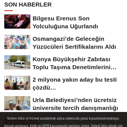
SON HABERLER
Bilgesu Erenus Son
Yolculuğuna Uğurlandı
Osmangazi’de Geleceğin
Yüzücüleri Sertifikalarını Aldı
Konya Büyükşehir Zabıtası
Toplu Taşıma Denetimlerini
Sürdürüyor
2 milyona yakın aday bu testi
çözdü…
Urla Belediyesi’nden ücretsiz
üniversite tercih danışmanlığı
Sizlere daha iyi hizmet sunabilmek adına sitemizde çerez konumlandırmaktayız.
KÜLTÜR & SANAT
Kişisel verileriniz, KVKK ve GDPR kapsamında toplanıp işlenir. Detaylı bilgi almak için