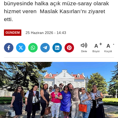
bünyesinde halka açık müze-saray olarak
hizmet veren Maslak Kasırları’nı ziyaret
etti.
25 Haziran 2026 - 14:43
GÜNDEM
A
A
Büyüt
Küçült
Dinle