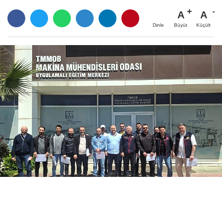
A
A
Büyüt
Küçült
Dinle