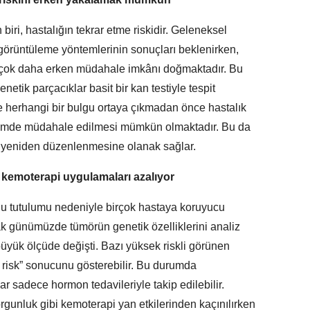
iri, hastalığın tekrar etme riskidir. Geleneksel
görüntüleme yöntemlerinin sonuçları beklenirken,
 çok daha erken müdahale imkânı doğmaktadır. Bu
etik parçacıklar basit bir kan testiyle tespit
e herhangi bir bulgu ortaya çıkmadan önce hastalık
önemde müdahale edilmesi mümkün olmaktadır. Bu da
de yeniden düzenlenmesine olanak sağlar.
 kemoterapi uygulamaları azalıyor
u tutulumu nedeniyle birçok hastaya koruyucu
k günümüzde tümörün genetik özelliklerini analiz
üyük ölçüde değişti. Bazı yüksek riskli görünen
k risk” sonucunu gösterebilir. Bu durumda
 sadece hormon tedavileriyle takip edilebilir.
rgunluk gibi kemoterapi yan etkilerinden kaçınılırken