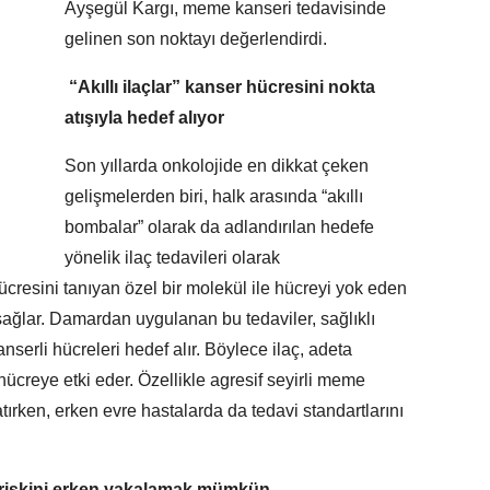
Ayşegül Kargı, meme kanseri tedavisinde
gelinen son noktayı değerlendirdi.
“Akıllı ilaçlar” kanser hücresini nokta
atışıyla hedef alıyor
Son yıllarda onkolojide en dikkat çeken
gelişmelerden biri, halk arasında “akıllı
bombalar” olarak da adlandırılan hedefe
yönelik ilaç tedavileri olarak
ücresini tanıyan özel bir molekül ile hücreyi yok eden
 sağlar. Damardan uygulanan bu tedaviler, sağlıklı
serli hücreleri hedef alır. Böylece ilaç, adeta
 hücreye etki eder. Özellikle agresif seyirli meme
tırken, erken evre hastalarda da tedavi standartlarını
üş riskini erken yakalamak mümkün