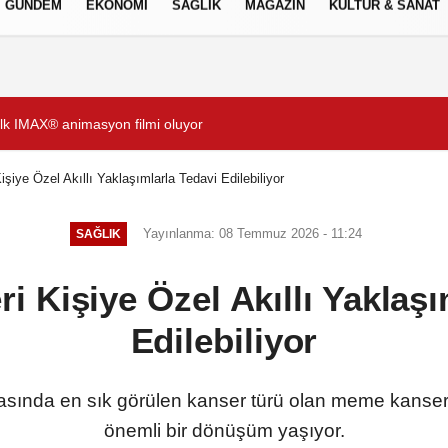
GÜNDEM
EKONOMİ
SAĞLIK
MAGAZİN
KÜLTÜR & SANAT
Gizlilik İlkeleri
ı!
Gözde Demirbilek, NR1 Ma
iye Özel Akıllı Yaklaşımlarla Tedavi Edilebiliyor
Yayınlanma: 08 Temmuz 2026 - 11:24
SAĞLIK
 Kişiye Özel Akıllı Yaklaşı
Edilebiliyor
asında en sık görülen kanser türü olan meme kanser
önemli bir dönüşüm yaşıyor.