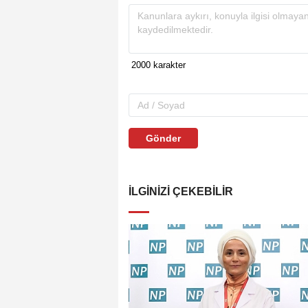
Gönder
İLGINIZI ÇEKEBILIR