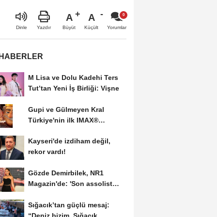
A
A
Büyüt
Küçült
Dinle
Yazdır
Yorumlar
 HABERLER
M Lisa ve Dolu Kadehi Ters
Tut’tan Yeni İş Birliği: Vişne
Gupi ve Gülmeyen Kral
Türkiye'nin ilk IMAX®
animasyon filmi oluyor
Kayseri'de izdiham değil,
rekor vardı!
Gözde Demirbilek, NR1
Magazin'de: 'Son assolist
olarak var olacağım!'...
Sığacık’tan güçlü mesaj:
“Deniz bizim, Sığacık