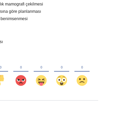
llık mamografi çekilmesi
ısına göre planlanması
ın benimsenmesi
sı