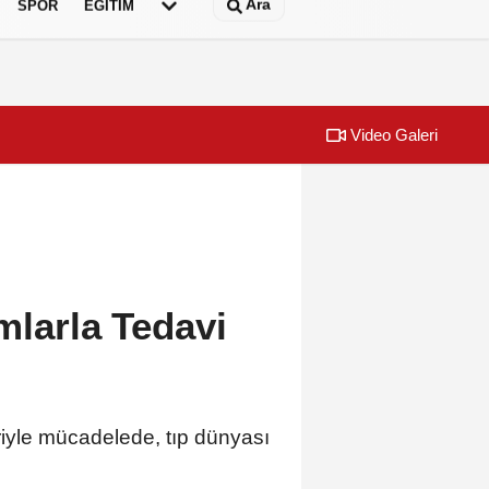
Ara
SPOR
EĞİTİM
Video Galeri
gazin'de: 'Son assolist olarak var olacağım!'
Sığacık’tan gü
mlarla Tedavi
iyle mücadelede, tıp dünyası