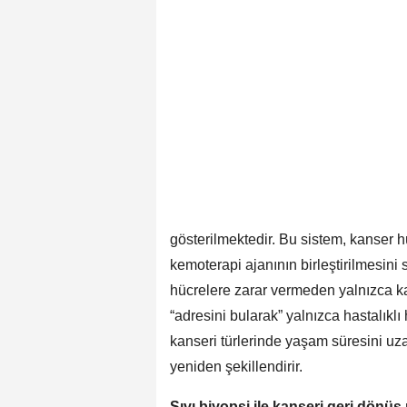
gösterilmektedir. Bu sistem, kanser h
kemoterapi ajanının birleştirilmesini
hücrelere zarar vermeden yalnızca kan
“adresini bularak” yalnızca hastalıklı
kanseri türlerinde yaşam süresini uza
yeniden şekillendirir.
Sıvı biyopsi ile kanseri geri dön