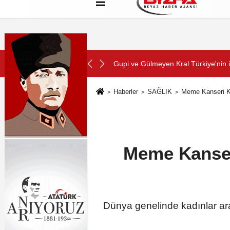
Hakkımızda
Künye
Çerez Politikası
SON DAKİKA:
nimasyon filmi oluyor
Kayseri'de izdiham değil, rekor vard
Haberler
SAĞLIK
Meme Kanseri Kiş
Meme Kanseri
Dünya genelinde kadınlar ar