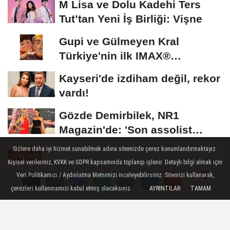
M Lisa ve Dolu Kadehi Ters
Tut’tan Yeni İş Birliği: Vişne
Gupi ve Gülmeyen Kral
Türkiye'nin ilk IMAX®
animasyon filmi oluyor
Kayseri'de izdiham değil, rekor
vardı!
Gözde Demirbilek, NR1
Magazin'de: 'Son assolist
olarak var olacağım!'...
Sizlere daha iyi hizmet sunabilmek adına sitemizde çerez konumlandırmaktayız.
GÜNDEM
Kişisel verileriniz, KVKK ve GDPR kapsamında toplanıp işlenir. Detaylı bilgi almak için
Yayınlanma: 14 Mayıs 2026 - 11:32
Veri Politikamızı / Aydınlatma Metnimizi inceleyebilirsiniz. Sitemizi kullanarak,
çerezleri kullanmamızı kabul etmiş olacaksınız.
AYRINTILAR
TAMAM
Yorumlar
Yorumlar
Sevgi Yollarında Kameralı Denetim
Başlıyor: Motosikletlere Geçit Yok