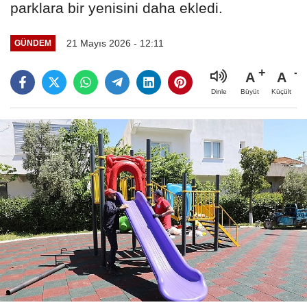
parklara bir yenisini daha ekledi.
21 Mayıs 2026 - 12:11
GÜNDEM
A
A
Büyüt
Küçült
Dinle