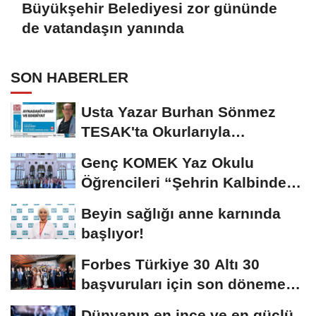
Büyükşehir Belediyesi zor gününde
de vatandaşın yanında
SON HABERLER
Usta Yazar Burhan Sönmez
TESAK'ta Okurlarıyla
Buluşuyor
Genç KOMEK Yaz Okulu
Öğrencileri “Şehrin Kalbinde
Yolculuk” Yaptı
Beyin sağlığı anne karnında
başlıyor!
Forbes Türkiye 30 Altı 30
başvuruları için son dönemece
girildi!
Dünyanın en ince ve en güçlü