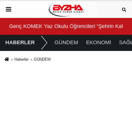
Kalbinde Yolculuk” Yaptı
Beyin sağlığı anne karnında başlıyor!
For
HABERLER
GÜNDEM
EKONOMİ
SAĞL
Haberler
GÜNDEM