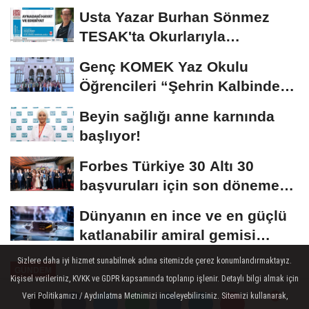
Usta Yazar Burhan Sönmez
TESAK'ta Okurlarıyla
Buluşuyor
Genç KOMEK Yaz Okulu
Öğrencileri “Şehrin Kalbinde
Yolculuk” Yaptı
Beyin sağlığı anne karnında
başlıyor!
Forbes Türkiye 30 Altı 30
başvuruları için son dönemece
girildi!
Dünyanın en ince ve en güçlü
katlanabilir amiral gemisi
HONOR Magic...
Sizlere daha iyi hizmet sunabilmek adına sitemizde çerez konumlandırmaktayız.
GÜNDEM
Kişisel verileriniz, KVKK ve GDPR kapsamında toplanıp işlenir. Detaylı bilgi almak için
Yayınlanma: 26 Mayıs 2026 - 10:47
Veri Politikamızı / Aydınlatma Metnimizi inceleyebilirsiniz. Sitemizi kullanarak,