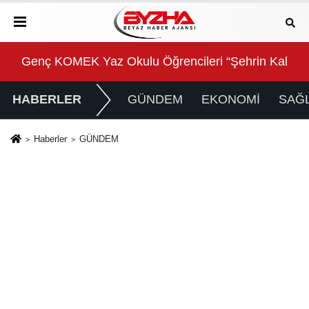
Kalbinde Yolculuk” Yaptı
Beyin sağlığı anne karnında başlıyor!
For
HABERLER
GÜNDEM
EKONOMİ
SAĞL
Haberler
GÜNDEM