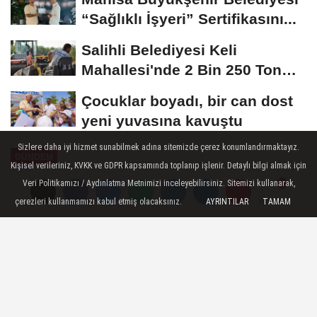
“Sağlıklı İşyeri” Sertifikasını...
Salihli Belediyesi Keli
Mahallesi'nde 2 Bin 250 Ton
Sıcak Asfalt Çalışmasını...
Çocuklar boyadı, bir can dost
yeni yuvasına kavuştu
Sizlere daha iyi hizmet sunabilmek adına sitemizde çerez konumlandırmaktayız.
GÜNDEM
Kişisel verileriniz, KVKK ve GDPR kapsamında toplanıp işlenir. Detaylı bilgi almak için
Yayınlanma: 07 Mayıs 2026 - 17:37
Veri Politikamızı / Aydınlatma Metnimizi inceleyebilirsiniz. Sitemizi kullanarak,
çerezleri kullanmamızı kabul etmiş olacaksınız.
AYRINTILAR
TAMAM
Yorumlar
Yorumlar
Konya Büyükşehir, 6.
Connect4Mobility Programı'na Ev
Sahipliği Yaptı
Konya Büyükşehir Belediyesi ve Sabancı
Üniversitesi iş birliğinde Fark Labs