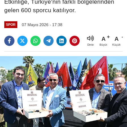
Etkinliğe, Türkiye’nin farklı bölgelerinden
gelen 600 sporcu katılıyor.
07 Mayıs 2026 - 17:38
SPOR
A
A
Büyüt
Küçült
Dinle