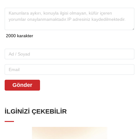
Gönder
İLGINIZI ÇEKEBILIR