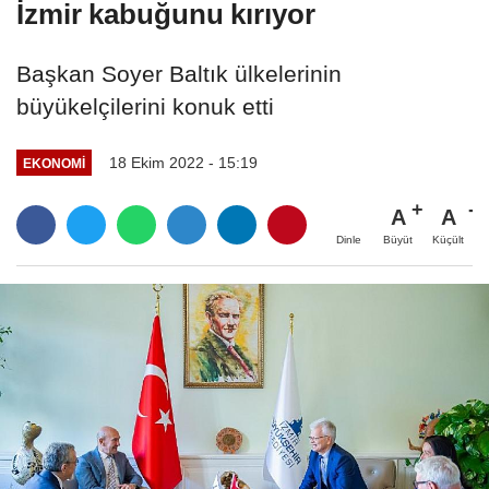
İzmir kabuğunu kırıyor
Başkan Soyer Baltık ülkelerinin
büyükelçilerini konuk etti
18 Ekim 2022 - 15:19
EKONOMİ
A
A
Büyüt
Küçült
Dinle