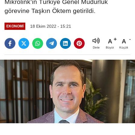
Mikrolink’in Türkiye Genel Müdürlük
görevine Taşkın Öktem getirildi.
18 Ekim 2022 - 15:21
EKONOMİ
A
A
Büyüt
Küçült
Dinle