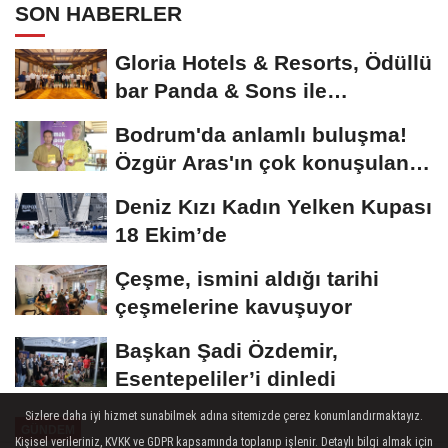
SON HABERLER
Gloria Hotels & Resorts, Ödüllü
bar Panda & Sons ile
unutulmaz bir...
Bodrum'da anlamlı buluşma!
Özgür Aras'ın çok konuşulan
kitabı...
Deniz Kızı Kadın Yelken Kupası
18 Ekim’de
Çeşme, ismini aldığı tarihi
çeşmelerine kavuşuyor
Başkan Şadi Özdemir,
Esentepeliler’i dinledi
Sizlere daha iyi hizmet sunabilmek adına sitemizde çerez konumlandırmaktayız.
GÜNDEM
Kişisel verileriniz, KVKK ve GDPR kapsamında toplanıp işlenir. Detaylı bilgi almak için