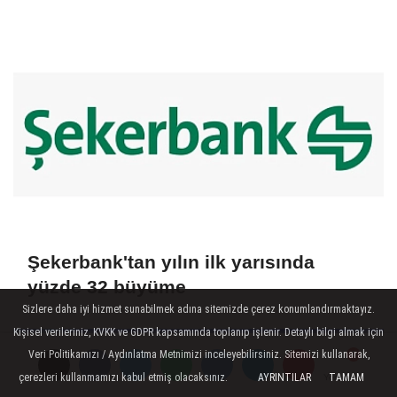
Şekerbank'tan yılın ilk yarısında
yüzde 32 büyüme
Sizlere daha iyi hizmet sunabilmek adına sitemizde çerez konumlandırmaktayız.
Kişisel verileriniz, KVKK ve GDPR kapsamında toplanıp işlenir. Detaylı bilgi almak için
Veri Politikamızı / Aydınlatma Metnimizi inceleyebilirsiniz. Sitemizi kullanarak,
çerezleri kullanmamızı kabul etmiş olacaksınız.
AYRINTILAR
TAMAM
Yorumlar
Yorumlar