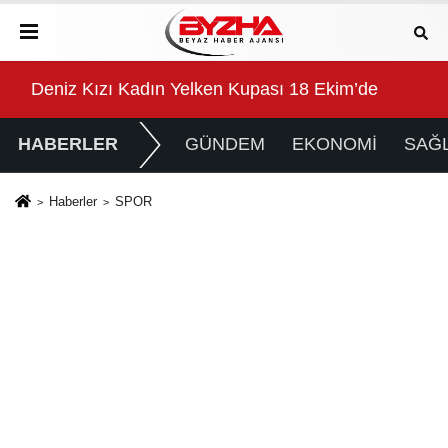
Attı
k konuşulan kitabı yeni baskısını Titanic Luxury Collect
Deniz Kızı Kadın Yelken Kupası 18 Ekim’de
Çeş
HABERLER
GÜNDEM
EKONOMİ
SAĞL
Haberler
SPOR