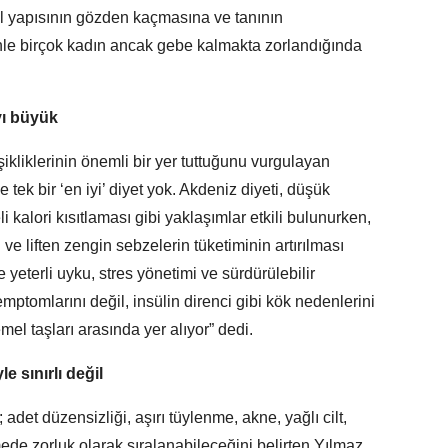
ül yapısının gözden kaçmasına ve tanının
nle birçok kadın ancak gebe kalmakta zorlandığında
yı büyük
liklerinin önemli bir yer tuttuğunu vurgulayan
tek bir ‘en iyi’ diyet yok. Akdeniz diyeti, düşük
 kalori kısıtlaması gibi yaklaşımlar etkili bulunurken,
 ve liften zengin sebzelerin tüketiminin artırılması
ve yeterli uyku, stres yönetimi ve sürdürülebilir
emptomlarını değil, insülin direnci gibi kök nedenlerini
el taşları arasında yer alıyor” dedi.
e sınırlı değil
adet düzensizliği, aşırı tüylenme, akne, yağlı cilt,
mede zorluk olarak sıralanabileceğini belirten Yılmaz,