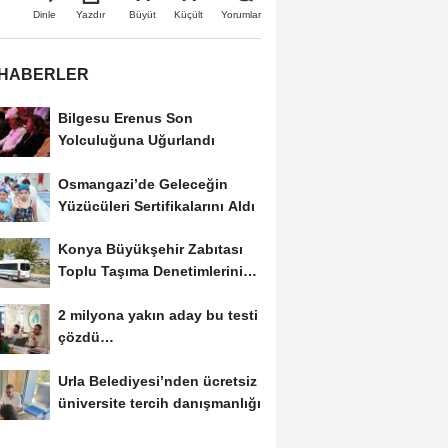
Büyüt
Küçült
Dinle
Yazdır
Yorumlar
 HABERLER
Bilgesu Erenus Son
Yolculuğuna Uğurlandı
Osmangazi’de Geleceğin
Yüzücüleri Sertifikalarını Aldı
Konya Büyükşehir Zabıtası
Toplu Taşıma Denetimlerini
Sürdürüyor
2 milyona yakın aday bu testi
çözdü…
Urla Belediyesi’nden ücretsiz
üniversite tercih danışmanlığı