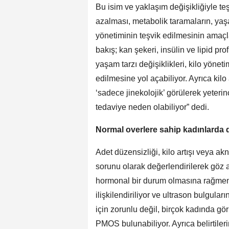
Bu isim ve yaklaşım değişikliğiyle teş
azalması, metabolik taramaların, yaşa
yönetiminin teşvik edilmesinin amaçla
bakış; kan şekeri, insülin ve lipid pro
yaşam tarzı değişiklikleri, kilo yöneti
edilmesine yol açabiliyor. Ayrıca kilo 
‘sadece jinekolojik’ görülerek yeteri
tedaviye neden olabiliyor” dedi.
Normal overlere sahip kadınlarda 
Adet düzensizliği, kilo artışı veya akne
sorunu olarak değerlendirilerek göz 
hormonal bir durum olmasına rağmen
ilişkilendiriliyor ve ultrason bulgular
için zorunlu değil, birçok kadında gö
PMOS bulunabiliyor. Ayrıca belirtileri