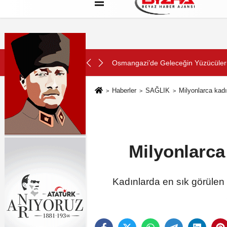
Hakkımızda
Künye
Çerez Politikası
SON DAKİKA:
arını Aldı
Konya Büyükşehir Zabıtası Toplu
Haberler
SAĞLIK
Milyonlarca kadı
Milyonlarca
Kadınlarda en sık görülen 