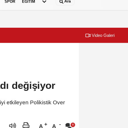
Ara
SPOR
EĞİTİM
Video Galeri
bu testi çözdü…
Urla Beledi
dı değişiyor
i etkileyen Polikistik Over
.
A
A