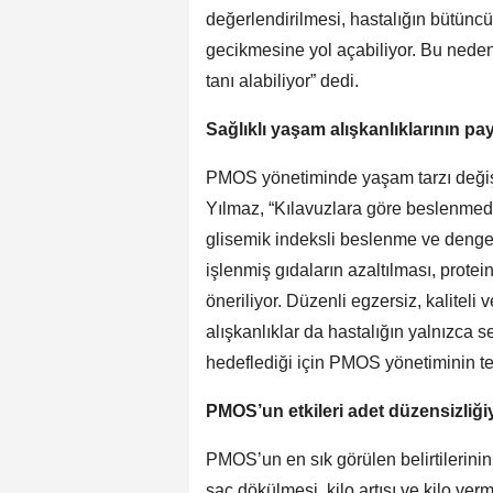
değerlendirilmesi, hastalığın bütünc
gecikmesine yol açabiliyor. Bu nede
tanı alabiliyor” dedi.
Sağlıklı yaşam alışkanlıklarının pa
PMOS yönetiminde yaşam tarzı değişik
Yılmaz, “Kılavuzlara göre beslenmede 
glisemik indeksli beslenme ve dengeli
işlenmiş gıdaların azaltılması, protein
öneriliyor. Düzenli egzersiz, kaliteli 
alışkanlıklar da hastalığın yalnızca s
hedeflediği için PMOS yönetiminin tem
PMOS’un etkileri adet düzensizliğiyl
PMOS’un en sık görülen belirtilerinin; 
saç dökülmesi, kilo artışı ve kilo ver