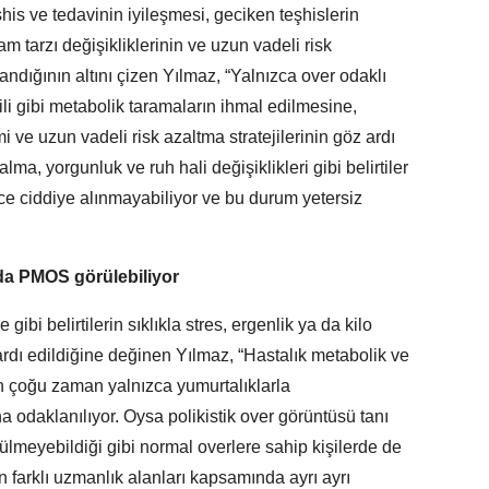
his ve tedavinin iyileşmesi, geciken teşhislerin
m tarzı değişikliklerinin ve uzun vadeli risk
ndığının altını çizen Yılmaz, “Yalnızca over odaklı
fili gibi metabolik taramaların ihmal edilmesine,
mi ve uzun vadeli risk azaltma stratejilerinin göz ardı
alma, yorgunluk ve ruh hali değişiklikleri gibi belirtiler
nce ciddiye alınmayabiliyor ve bu durum yetersiz
da PMOS görülebiliyor
 gibi belirtilerin sıklıkla stres, ergenlik ya da kilo
ardı edildiğine değinen Yılmaz, “Hastalık metabolik ve
 çoğu zaman yalnızca yumurtalıklarla
ına odaklanılıyor. Oysa polikistik over görüntüsü tanı
rülmeyebildiği gibi normal overlere sahip kişilerde de
n farklı uzmanlık alanları kapsamında ayrı ayrı