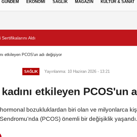
GÜNDEM
EKONOMİ
SAĞLIK
MAGAZİN
KÜLTÜR & SANAT
Gizlilik İlkeleri
 Taşıma Denetimlerini Sürdürüyor
2 milyona yakın aday 
nı etkileyen PCOS'un adı değişiyor
Yayınlanma: 10 Haziran 2026 - 13:21
SAĞLIK
 kadını etkileyen PCOS'un a
hormonal bozukluklardan biri olan ve milyonlarca kişiy
Sendromu’nda (PCOS) önemli bir değişiklik yaşandı