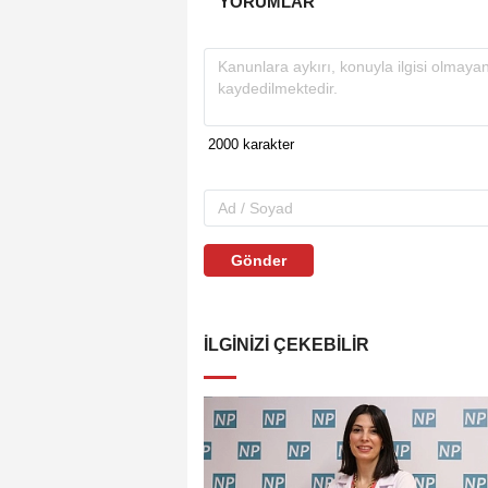
YORUMLAR
Gönder
İLGINIZI ÇEKEBILIR