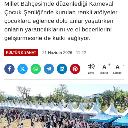
Millet Bahçesi’nde düzenlediği Karneval
Çocuk Şenliği’nde kurulan renkli atölyeler,
çocuklara eğlence dolu anlar yaşatırken
onların yaratıcılıklarını ve el becerilerini
geliştirmesine de katkı sağlıyor.
21 Haziran 2026 - 11:22
KÜLTÜR & SANAT
A
A
Büyüt
Küçült
Dinle