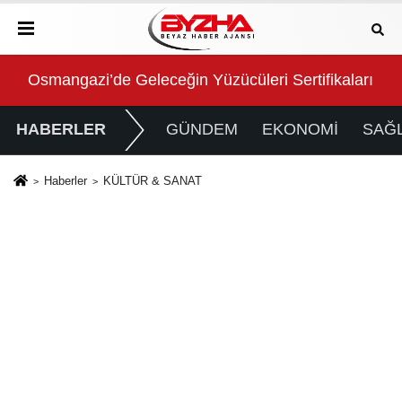
arını Aldı
Konya Büyükşehir Zabıtası Toplu Taşıma Denetimler
2 m
HABERLER
GÜNDEM
EKONOMİ
SAĞL
Haberler
KÜLTÜR & SANAT