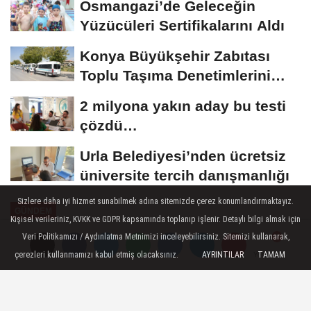
Osmangazi’de Geleceğin
Yüzücüleri Sertifikalarını Aldı
Konya Büyükşehir Zabıtası
Toplu Taşıma Denetimlerini
Sürdürüyor
2 milyona yakın aday bu testi
çözdü…
Urla Belediyesi’nden ücretsiz
üniversite tercih danışmanlığı
Sizlere daha iyi hizmet sunabilmek adına sitemizde çerez konumlandırmaktayız.
GÜNDEM
Kişisel verileriniz, KVKK ve GDPR kapsamında toplanıp işlenir. Detaylı bilgi almak için
Yayınlanma: 21 Haziran 2026 - 11:20
Veri Politikamızı / Aydınlatma Metnimizi inceleyebilirsiniz. Sitemizi kullanarak,
çerezleri kullanmamızı kabul etmiş olacaksınız.
AYRINTILAR
TAMAM
Yorumlar
Yorumlar
Başkan Tugay, Özkan Yücel'e son
görevini yerine getirdi