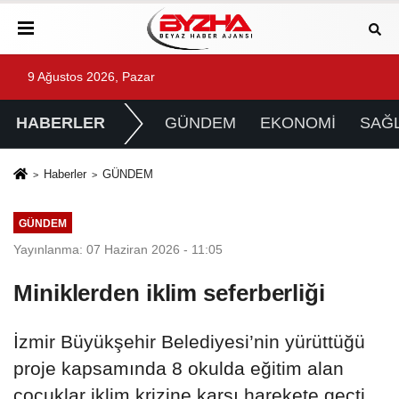
9 Ağustos 2026, Pazar
HABERLER
GÜNDEM
EKONOMİ
SAĞL
Haberler
GÜNDEM
GÜNDEM
Yayınlanma: 07 Haziran 2026 - 11:05
Miniklerden iklim seferberliği
İzmir Büyükşehir Belediyesi’nin yürüttüğü
proje kapsamında 8 okulda eğitim alan
çocuklar iklim krizine karşı harekete geçti.