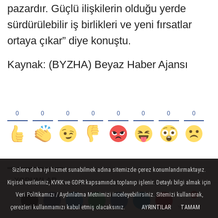
pazardır. Güçlü ilişkilerin olduğu yerde
sürdürülebilir iş birlikleri ve yeni fırsatlar
ortaya çıkar” diye konuştu.
Kaynak: (BYZHA) Beyaz Haber Ajansı
Sizlere daha iyi hizmet sunabilmek adına sitemizde çerez konumlandırmaktayız.
YORUMLAR
Kişisel verileriniz, KVKK ve GDPR kapsamında toplanıp işlenir. Detaylı bilgi almak için
Veri Politikamızı / Aydınlatma Metnimizi inceleyebilirsiniz. Sitemizi kullanarak,
çerezleri kullanmamızı kabul etmiş olacaksınız.
AYRINTILAR
TAMAM
Yorumlar
Yorumlar