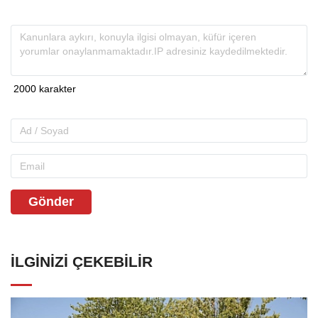
Gönder
İLGINIZI ÇEKEBILIR