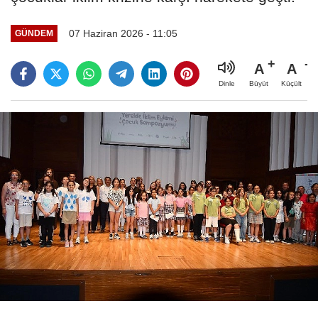
07 Haziran 2026 - 11:05
GÜNDEM
A
A
Büyüt
Küçült
Dinle