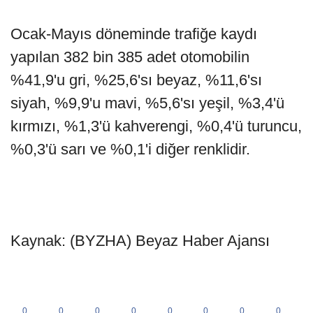
Ocak-Mayıs döneminde trafiğe kaydı
yapılan 382 bin 385 adet otomobilin
%41,9'u gri, %25,6'sı beyaz, %11,6'sı
siyah, %9,9'u mavi, %5,6'sı yeşil, %3,4'ü
kırmızı, %1,3'ü kahverengi, %0,4'ü turuncu,
%0,3'ü sarı ve %0,1'i diğer renklidir.
Kaynak: (BYZHA) Beyaz Haber Ajansı