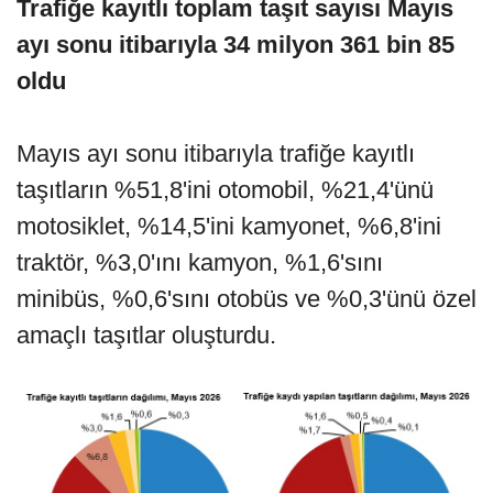
Trafiğe kayıtlı toplam taşıt sayısı Mayıs
ayı sonu itibarıyla 34 milyon 361 bin 85
oldu
Mayıs ayı sonu itibarıyla trafiğe kayıtlı
taşıtların %51,8'ini otomobil, %21,4'ünü
motosiklet, %14,5'ini kamyonet, %6,8'ini
traktör, %3,0'ını kamyon, %1,6'sını
minibüs, %0,6'sını otobüs ve %0,3'ünü özel
amaçlı taşıtlar oluşturdu.