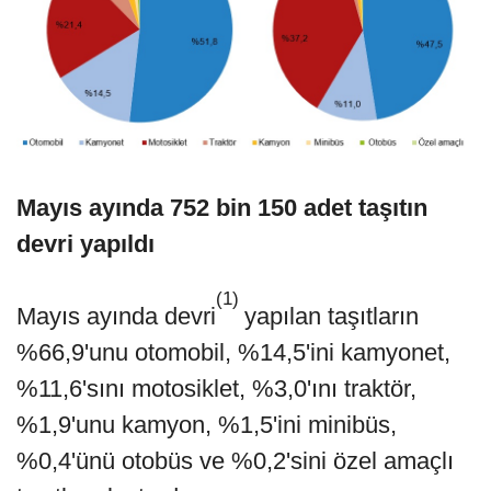
Mayıs ayında 752 bin 150 adet taşıtın
devri yapıldı
(1)
Mayıs ayında devri
yapılan taşıtların
%66,9'unu otomobil, %14,5'ini kamyonet,
%11,6'sını motosiklet, %3,0'ını traktör,
%1,9'unu kamyon, %1,5'ini minibüs,
%0,4'ünü otobüs ve %0,2'sini özel amaçlı