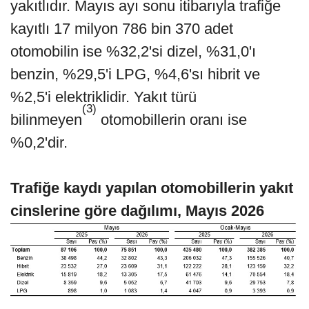
yakıtlıdır. Mayıs ayı sonu itibarıyla trafiğe
kayıtlı 17 milyon 786 bin 370 adet
otomobilin ise %32,2'si dizel, %31,0'ı
benzin, %29,5'i LPG, %4,6'sı hibrit ve
%2,5'i elektriklidir. Yakıt türü
(3)
bilinmeyen
otomobillerin oranı ise
%0,2'dir.
Trafiğe kaydı yapılan otomobillerin yakıt
cinslerine göre dağılımı, Mayıs 2026