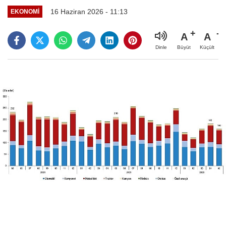
16 Haziran 2026 - 11:13
EKONOMİ
A
A
Büyüt
Küçült
Dinle