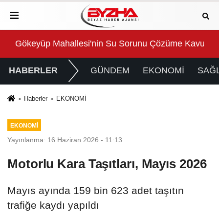
 Kavuşturuldu
Süper Enduro’da start Başkan Büyükakın’dan
Bü
HABERLER
GÜNDEM
EKONOMİ
SAĞL
Haberler
EKONOMİ
EKONOMİ
Yayınlanma: 16 Haziran 2026 - 11:13
Motorlu Kara Taşıtları, Mayıs 2026
Mayıs ayında 159 bin 623 adet taşıtın
trafiğe kaydı yapıldı