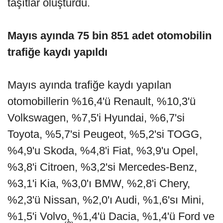
taşıtlar oluşturdu.
Mayıs ayında 75 bin 851 adet otomobilin
trafiğe kaydı yapıldı
Mayıs ayında trafiğe kaydı yapılan
otomobillerin %16,4'ü Renault, %10,3'ü
Volkswagen, %7,5'i Hyundai, %6,7'si
Toyota, %5,7'si Peugeot, %5,2'si TOGG,
%4,9'u Skoda, %4,8'i Fiat, %3,9'u Opel,
%3,8'i Citroen, %3,2'si Mercedes-Benz,
%3,1'i Kia, %3,0'ı BMW, %2,8'i Chery,
%2,3'ü Nissan, %2,0'ı Audi, %1,6'sı Mini,
%1,5'i Volvo, %1,4'ü Dacia, %1,4'ü Ford ve